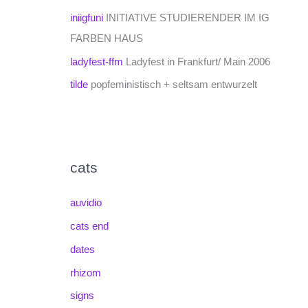
iniigfuni
INITIATIVE STUDIERENDER IM IG
FARBEN HAUS
ladyfest-ffm
Ladyfest in Frankfurt/ Main 2006
tilde
popfeministisch + seltsam entwurzelt
cats
auvidio
cats end
dates
rhizom
signs