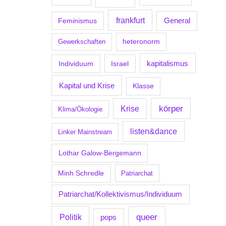
frankfurt
Feminismus
General
Gewerkschaften
heteronorm
kapitalismus
Individuum
Israel
Kapital und Krise
Klasse
körper
Krise
Klima/Ökologie
listen&dance
Linker Mainstream
Lothar Galow-Bergemann
Minh Schredle
Patriarchat
Patriarchat/Kollektivismus/Individuum
Politik
queer
pops