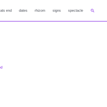
Suchen
ats end
dates
rhizom
signs
spectacle
ed