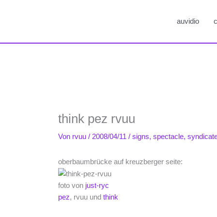
auvidio
c
think pez rvuu
Von
rvuu
/
2008/04/11
/
signs
,
spectacle
,
syndicat
oberbaumbrücke auf kreuzberger seite:
foto von
just-ryc
pez
, rvuu und
think