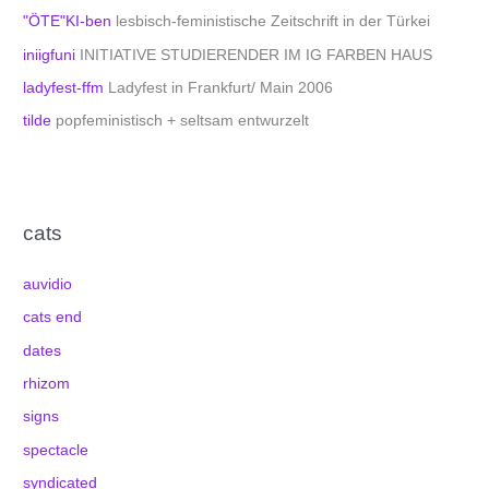
"ÖTE"KI-ben
lesbisch-feministische Zeitschrift in der Türkei
iniigfuni
INITIATIVE STUDIERENDER IM IG FARBEN HAUS
ladyfest-ffm
Ladyfest in Frankfurt/ Main 2006
tilde
popfeministisch + seltsam entwurzelt
cats
auvidio
cats end
dates
rhizom
signs
spectacle
syndicated