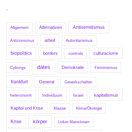
.
Antisemitismus
Allgemein
Alternativen
arbeit
Antizionismus
Autoritarismus
biopolitics
borders
culturacisme
controls
dates
Demokratie
Feminismus
Cyborgs
frankfurt
General
Gewerkschaften
kapitalismus
Individuum
Israel
heteronorm
Kapital und Krise
Klasse
Klima/Ökologie
körper
Krise
Linker Mainstream