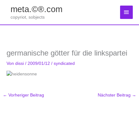
Zum
meta.©®.com
Inhalt
Haup
springen
copyriot, sobjects
germanische götter für die linkspartei
Von
dissi
/
2009/01/12
/
syndicated
←
Vorheriger Beitrag
Nächster Beitrag
→