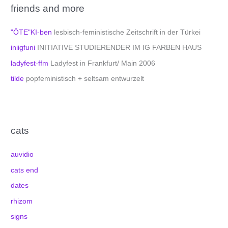
friends and more
"ÖTE"KI-ben
lesbisch-feministische Zeitschrift in der Türkei
iniigfuni
INITIATIVE STUDIERENDER IM IG FARBEN HAUS
ladyfest-ffm
Ladyfest in Frankfurt/ Main 2006
tilde
popfeministisch + seltsam entwurzelt
cats
auvidio
cats end
dates
rhizom
signs