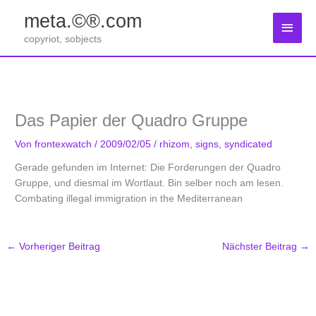
Zum
meta.©®.com
Inhalt
Haup
springen
copyriot, sobjects
Das Papier der Quadro Gruppe
Von
frontexwatch
/
2009/02/05
/
rhizom
,
signs
,
syndicated
Gerade gefunden im Internet: Die Forderungen der Quadro
Gruppe, und diesmal im Wortlaut. Bin selber noch am lesen.
Combating illegal immigration in the Mediterranean
←
Vorheriger Beitrag
Nächster Beitrag
→