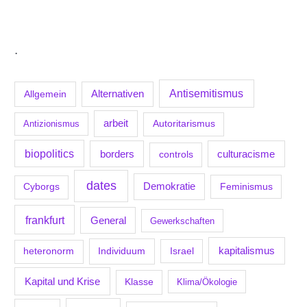
.
Antisemitismus
Allgemein
Alternativen
arbeit
Antizionismus
Autoritarismus
biopolitics
borders
culturacisme
controls
dates
Demokratie
Feminismus
Cyborgs
frankfurt
General
Gewerkschaften
kapitalismus
Individuum
Israel
heteronorm
Kapital und Krise
Klasse
Klima/Ökologie