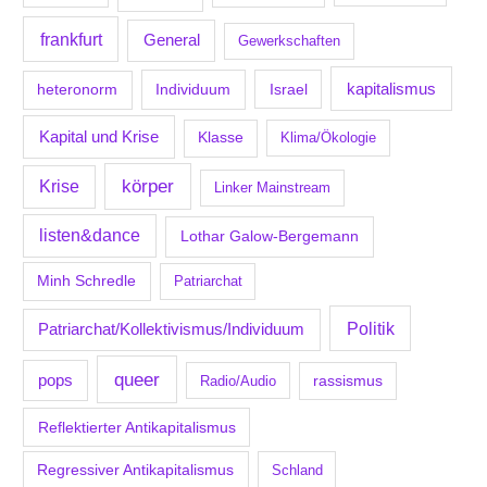
frankfurt
General
Gewerkschaften
kapitalismus
Individuum
Israel
heteronorm
Kapital und Krise
Klasse
Klima/Ökologie
körper
Krise
Linker Mainstream
listen&dance
Lothar Galow-Bergemann
Minh Schredle
Patriarchat
Politik
Patriarchat/Kollektivismus/Individuum
queer
pops
Radio/Audio
rassismus
Reflektierter Antikapitalismus
Regressiver Antikapitalismus
Schland