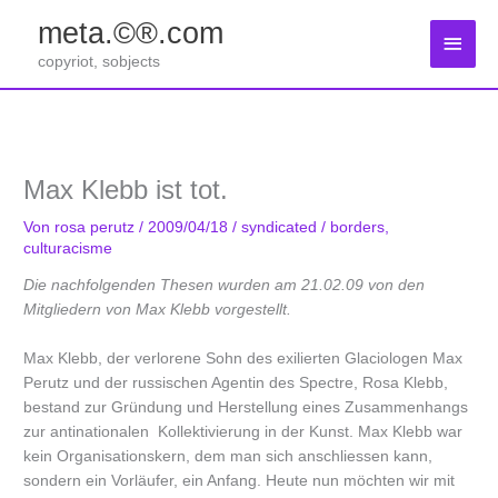
Zum
meta.©®.com
Inhalt
Haup
springen
copyriot, sobjects
Max Klebb ist tot.
Von
rosa perutz
/
2009/04/18
/
syndicated
/
borders
,
culturacisme
Die nachfolgenden Thesen wurden am 21.02.09 von den
Mitgliedern von Max Klebb vorgestellt.
Max Klebb, der verlorene Sohn des exilierten Glaciologen Max
Perutz und der russischen Agentin des Spectre, Rosa Klebb,
bestand zur Gründung und Herstellung eines Zusammenhangs
zur antinationalen Kollektivierung in der Kunst. Max Klebb war
kein Organisationskern, dem man sich anschliessen kann,
sondern ein Vorläufer, ein Anfang. Heute nun möchten wir mit