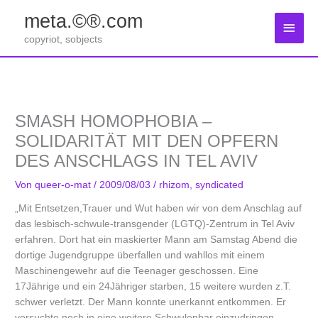
Zum
meta.©®.com
Inhalt
Haup
springen
copyriot, sobjects
SMASH HOMOPHOBIA –
SOLIDARITÄT MIT DEN OPFERN
DES ANSCHLAGS IN TEL AVIV
Von
queer-o-mat
/
2009/08/03
/
rhizom
,
syndicated
„Mit Entsetzen,Trauer und Wut haben wir von dem Anschlag auf
das lesbisch-schwule-transgender (LGTQ)-Zentrum in Tel Aviv
erfahren. Dort hat ein maskierter Mann am Samstag Abend die
dortige Jugendgruppe überfallen und wahllos mit einem
Maschinengewehr auf die Teenager geschossen. Eine
17Jährige und ein 24Jähriger starben, 15 weitere wurden z.T.
schwer verletzt. Der Mann konnte unerkannt entkommen. Er
versuchte noch in eine weitere Schwulenbar einzudringen,