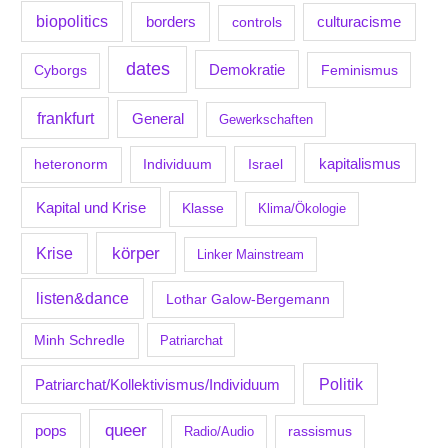
biopolitics
borders
culturacisme
controls
dates
Demokratie
Feminismus
Cyborgs
frankfurt
General
Gewerkschaften
kapitalismus
Individuum
Israel
heteronorm
Kapital und Krise
Klasse
Klima/Ökologie
körper
Krise
Linker Mainstream
listen&dance
Lothar Galow-Bergemann
Minh Schredle
Patriarchat
Politik
Patriarchat/Kollektivismus/Individuum
queer
pops
Radio/Audio
rassismus