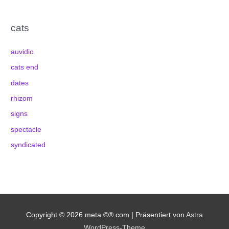
cats
auvidio
cats end
dates
rhizom
signs
spectacle
syndicated
Copyright © 2026
meta.©®.com
| Präsentiert von
Astra
WordPress-Theme