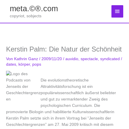
Zum
meta.©®.com
Inhalt
Haup
springen
copyriot, sobjects
Kerstin Palm: Die Natur der Schönheit
Von
Kathrin Ganz
/
2009/11/20
/
auvidio
,
spectacle
,
syndicated
/
dates
,
körper
,
pops
Die evolutionstheoretische
Attraktivitätsforschung ist ein
populärwissenschaftlich äußerst beliebter
und gut zu vermarktender Zweig des
psychologischen Curriculum. Die
promovierte Biologin und habilitierte Kulturwissenschaftlerin
Kerstin Palm setzte sich in ihrem Vortrag bei “Jenseits der
Geschlechtergrenzen” am 27. Mai 2009 kritisch mit diesem