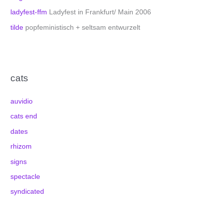
ladyfest-ffm
Ladyfest in Frankfurt/ Main 2006
tilde
popfeministisch + seltsam entwurzelt
cats
auvidio
cats end
dates
rhizom
signs
spectacle
syndicated