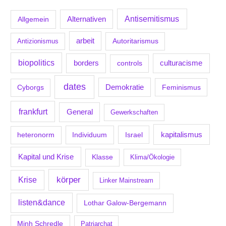
Antisemitismus
Allgemein
Alternativen
arbeit
Antizionismus
Autoritarismus
biopolitics
borders
culturacisme
controls
dates
Demokratie
Feminismus
Cyborgs
frankfurt
General
Gewerkschaften
kapitalismus
Individuum
Israel
heteronorm
Kapital und Krise
Klasse
Klima/Ökologie
körper
Krise
Linker Mainstream
listen&dance
Lothar Galow-Bergemann
Minh Schredle
Patriarchat