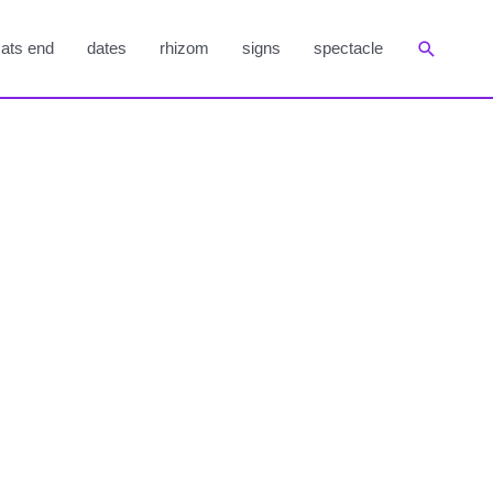
Suchen
ats end
dates
rhizom
signs
spectacle