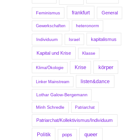
frankfurt
Feminismus
General
Gewerkschaften
heteronorm
kapitalismus
Individuum
Israel
Kapital und Krise
Klasse
körper
Krise
Klima/Ökologie
listen&dance
Linker Mainstream
Lothar Galow-Bergemann
Minh Schredle
Patriarchat
Patriarchat/Kollektivismus/Individuum
Politik
queer
pops