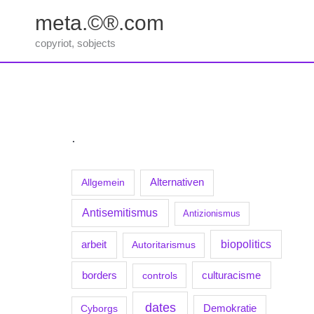
Zum
meta.©®.com
Inhalt
springen
copyriot, sobjects
.
Allgemein
Alternativen
Antisemitismus
Antizionismus
biopolitics
arbeit
Autoritarismus
borders
culturacisme
controls
dates
Demokratie
Cyborgs