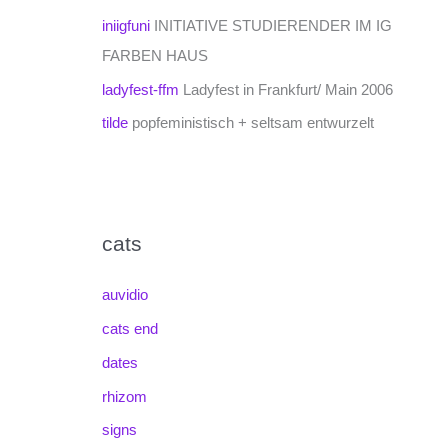
iniigfuni
INITIATIVE STUDIERENDER IM IG
FARBEN HAUS
ladyfest-ffm
Ladyfest in Frankfurt/ Main 2006
tilde
popfeministisch + seltsam entwurzelt
cats
auvidio
cats end
dates
rhizom
signs