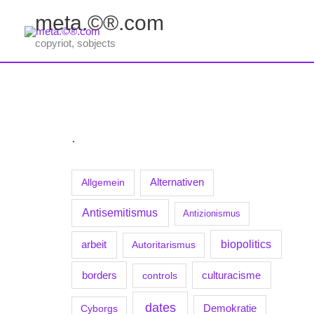
Zum
meta.©®.com
Inhalt
springen
copyriot, sobjects
.
Allgemein
Alternativen
Antisemitismus
Antizionismus
biopolitics
arbeit
Autoritarismus
borders
culturacisme
controls
dates
Demokratie
Cyborgs