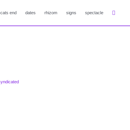
Suche
cats end
dates
rhizom
signs
spectacle
syndicated