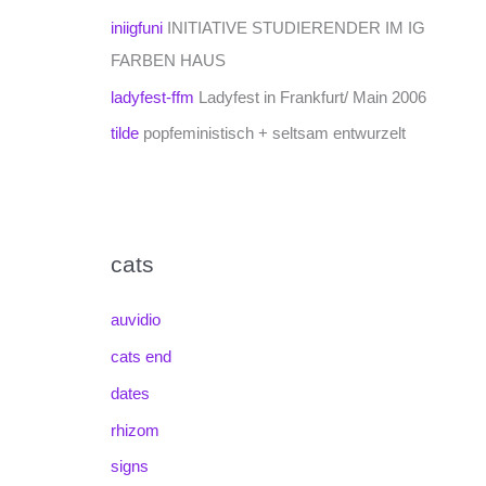
iniigfuni
INITIATIVE STUDIERENDER IM IG
FARBEN HAUS
ladyfest-ffm
Ladyfest in Frankfurt/ Main 2006
tilde
popfeministisch + seltsam entwurzelt
cats
auvidio
cats end
dates
rhizom
signs