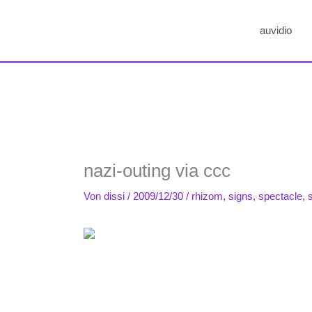
auvidio
nazi-outing via ccc
Von
dissi
/
2009/12/30
/
rhizom
,
signs
,
spectacle
,