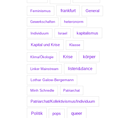
frankfurt
Feminismus
General
Gewerkschaften
heteronorm
kapitalismus
Individuum
Israel
Kapital und Krise
Klasse
körper
Krise
Klima/Ökologie
listen&dance
Linker Mainstream
Lothar Galow-Bergemann
Minh Schredle
Patriarchat
Patriarchat/Kollektivismus/Individuum
Politik
queer
pops