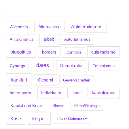
.
Antisemitismus
Allgemein
Alternativen
arbeit
Antizionismus
Autoritarismus
biopolitics
borders
culturacisme
controls
dates
Demokratie
Feminismus
Cyborgs
frankfurt
General
Gewerkschaften
kapitalismus
Individuum
Israel
heteronorm
Kapital und Krise
Klasse
Klima/Ökologie
körper
Krise
Linker Mainstream