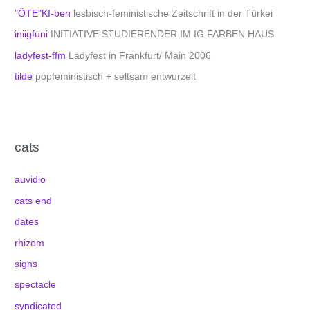
"ÖTE"KI-ben
lesbisch-feministische Zeitschrift in der Türkei
iniigfuni
INITIATIVE STUDIERENDER IM IG FARBEN HAUS
ladyfest-ffm
Ladyfest in Frankfurt/ Main 2006
tilde
popfeministisch + seltsam entwurzelt
cats
auvidio
cats end
dates
rhizom
signs
spectacle
syndicated