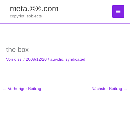
Zum
meta.©®.com
Inhalt
Haup
springen
copyriot, sobjects
the box
Von
dissi
/
2009/12/20
/
auvidio
,
syndicated
←
Vorheriger Beitrag
Nächster Beitrag
→