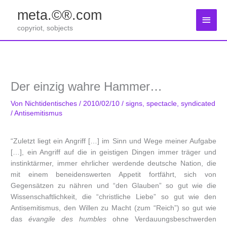
Zum
meta.©®.com
Inhalt
Haup
springen
copyriot, sobjects
Der einzig wahre Hammer…
Von
Nichtidentisches
/
2010/02/10
/
signs
,
spectacle
,
syndicated
/
Antisemitismus
“Zuletzt liegt ein Angriff […] im Sinn und Wege meiner Aufgabe
[…], ein Angriff auf die in geistigen Dingen immer träger und
instinktärmer, immer ehrlicher werdende deutsche Nation, die
mit einem beneidenswerten Appetit fortfährt, sich von
Gegensätzen zu nähren und “den Glauben” so gut wie die
Wissenschaftlichkeit, die “christliche Liebe” so gut wie den
Antisemitismus, den Willen zu Macht (zum “Reich”) so gut wie
das
évangile des humbles
ohne Verdauungsbeschwerden