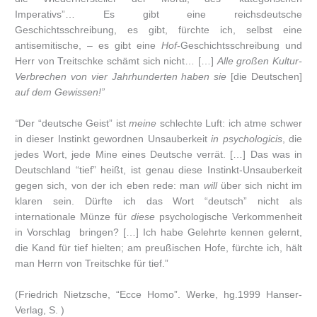
Imperativs”… Es gibt eine reichsdeutsche
Geschichtsschreibung, es gibt, fürchte ich, selbst eine
antisemitische, – es gibt eine
Hof
-Geschichtsschreibung und
Herr von Treitschke schämt sich nicht… […]
Alle großen Kultur-
Verbrechen von vier Jahrhunderten haben sie
[die Deutschen]
auf dem Gewissen!”
“
Der “deutsche Geist” ist
meine
schlechte Luft: ich atme schwer
in dieser Instinkt gewordnen Unsauberkeit
in psychologicis
, die
jedes Wort, jede Mine eines Deutsche verrät. […] Das was in
Deutschland “tief” heißt, ist genau diese Instinkt-Unsauberkeit
gegen sich, von der ich eben rede: man
will
über sich nicht im
klaren sein. Dürfte ich das Wort “deutsch” nicht als
internationale Münze für
diese
psychologische Verkommenheit
in Vorschlag bringen? […] Ich habe Gelehrte kennen gelernt,
die Kand für tief hielten; am preußischen Hofe, fürchte ich, hält
man Herrn von Treitschke für tief.”
(Friedrich Nietzsche, “Ecce Homo”. Werke, hg.1999 Hanser-
Verlag, S. )