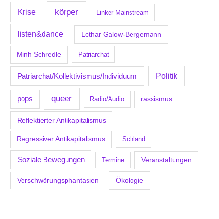
körper
Krise
Linker Mainstream
listen&dance
Lothar Galow-Bergemann
Minh Schredle
Patriarchat
Politik
Patriarchat/Kollektivismus/Individuum
queer
pops
Radio/Audio
rassismus
Reflektierter Antikapitalismus
Regressiver Antikapitalismus
Schland
Soziale Bewegungen
Veranstaltungen
Termine
Verschwörungsphantasien
Ökologie