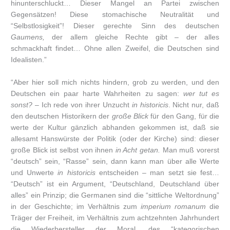
hinunterschluckt… Dieser Mangel an Partei zwischen
Gegensätzen! Diese stomachische Neutralität und
“Selbstlosigkeit”! Dieser gerechte Sinn des deutschen
Gaumens,
der allem gleiche Rechte gibt – der alles
schmackhaft findet… Ohne allen Zweifel, die Deutschen sind
Idealisten.”
“Aber hier soll mich nichts hindern, grob zu werden, und den
Deutschen ein paar harte Wahrheiten zu sagen:
wer tut es
sonst? –
Ich rede von ihrer Unzucht
in historicis
. Nicht nur, daß
den deutschen Historikern der
große Blick
für den Gang, für die
werte der Kultur gänzlich abhanden gekommen ist, daß sie
allesamt Hanswürste der Politik (oder der Kirche) sind: dieser
große Blick ist selbst von ihnen
in Acht getan.
Man muß vorerst
“deutsch” sein, “Rasse” sein, dann kann man über alle Werte
und Unwerte
in historicis
entscheiden – man setzt sie fest…
“Deutsch” ist ein Argument, “Deutschland, Deutschland über
alles” ein Prinzip; die Germanen sind die “sittliche Weltordnung”
in der Geschichte; im Verhältnis zum
imperium romanum
die
Träger der Freiheit, im Verhältnis zum achtzehnten Jahrhundert
die Wiederhersteller der Moral, des “kategorischen