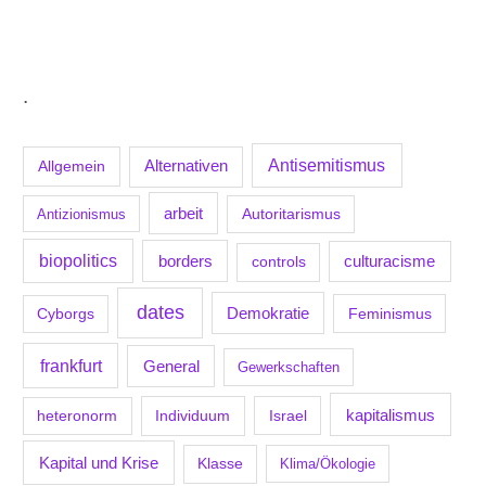
.
Antisemitismus
Allgemein
Alternativen
arbeit
Antizionismus
Autoritarismus
biopolitics
borders
culturacisme
controls
dates
Demokratie
Feminismus
Cyborgs
frankfurt
General
Gewerkschaften
kapitalismus
Individuum
Israel
heteronorm
Kapital und Krise
Klasse
Klima/Ökologie