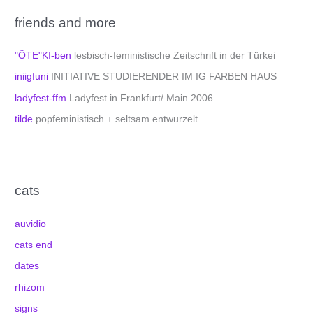
friends and more
"ÖTE"KI-ben
lesbisch-feministische Zeitschrift in der Türkei
iniigfuni
INITIATIVE STUDIERENDER IM IG FARBEN HAUS
ladyfest-ffm
Ladyfest in Frankfurt/ Main 2006
tilde
popfeministisch + seltsam entwurzelt
cats
auvidio
cats end
dates
rhizom
signs