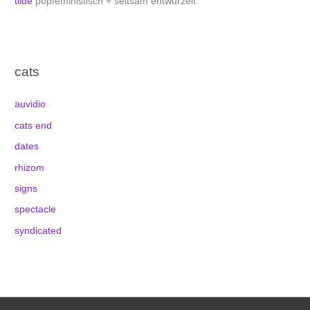
tilde
popfeministisch + seltsam entwurzelt
cats
auvidio
cats end
dates
rhizom
signs
spectacle
syndicated