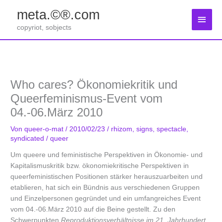
Zum
meta.©®.com
Inhalt
Haup
springen
copyriot, sobjects
Who cares? Ökonomiekritik und
Queerfeminismus-Event vom
04.-06.März 2010
Von
queer-o-mat
/
2010/02/23
/
rhizom
,
signs
,
spectacle
,
syndicated
/
queer
Um queere und feministische Perspektiven in Ökonomie- und
Kapitalismuskritik bzw. ökonomiekritische Perspektiven in
queerfeministischen Positionen stärker herauszuarbeiten und
etablieren, hat sich ein Bündnis aus verschiedenen Gruppen
und Einzelpersonen gegründet und ein umfangreiches Event
vom 04.-06.März 2010 auf die Beine gestellt. Zu den
Schwerpunkten
Reproduktionsverhältnisse im 21. Jahrhundert