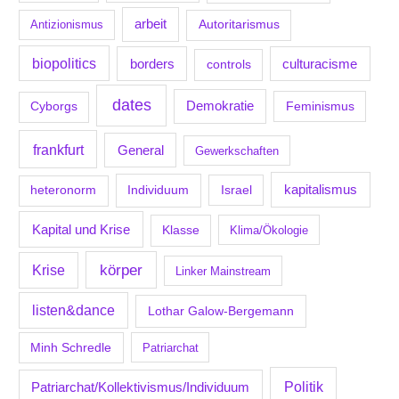
arbeit
Antizionismus
Autoritarismus
biopolitics
borders
culturacisme
controls
dates
Demokratie
Feminismus
Cyborgs
frankfurt
General
Gewerkschaften
kapitalismus
Individuum
Israel
heteronorm
Kapital und Krise
Klasse
Klima/Ökologie
körper
Krise
Linker Mainstream
listen&dance
Lothar Galow-Bergemann
Minh Schredle
Patriarchat
Politik
Patriarchat/Kollektivismus/Individuum