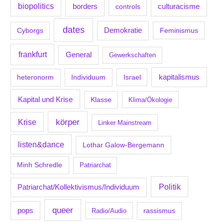
biopolitics
borders
culturacisme
controls
dates
Demokratie
Feminismus
Cyborgs
frankfurt
General
Gewerkschaften
kapitalismus
Individuum
Israel
heteronorm
Kapital und Krise
Klasse
Klima/Ökologie
körper
Krise
Linker Mainstream
listen&dance
Lothar Galow-Bergemann
Minh Schredle
Patriarchat
Politik
Patriarchat/Kollektivismus/Individuum
queer
pops
Radio/Audio
rassismus