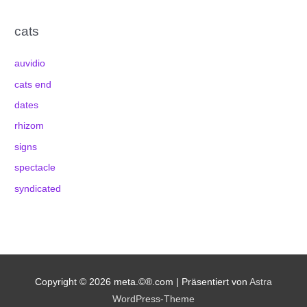
cats
auvidio
cats end
dates
rhizom
signs
spectacle
syndicated
Copyright © 2026
meta.©®.com
| Präsentiert von
Astra
WordPress-Theme