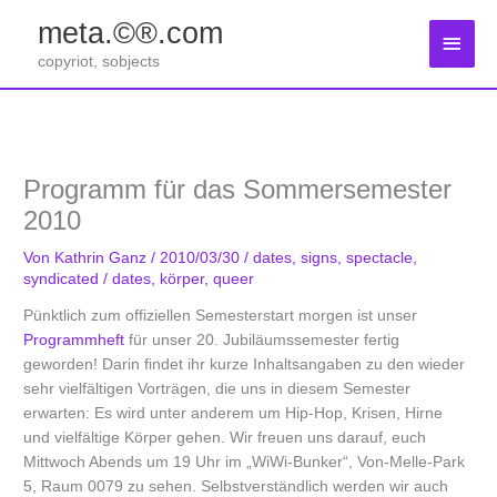
Zum
meta.©®.com
Inhalt
Haup
springen
copyriot, sobjects
Programm für das Sommersemester
2010
Von
Kathrin Ganz
/
2010/03/30
/
dates
,
signs
,
spectacle
,
syndicated
/
dates
,
körper
,
queer
Pünktlich zum offiziellen Semesterstart morgen ist unser
Programmheft
für unser 20. Jubiläumssemester fertig
geworden! Darin findet ihr kurze Inhaltsangaben zu den wieder
sehr vielfältigen Vorträgen, die uns in diesem Semester
erwarten: Es wird unter anderem um Hip-Hop, Krisen, Hirne
und vielfältige Körper gehen. Wir freuen uns darauf, euch
Mittwoch Abends um 19 Uhr im „WiWi-Bunker“, Von-Melle-Park
5, Raum 0079 zu sehen. Selbstverständlich werden wir auch