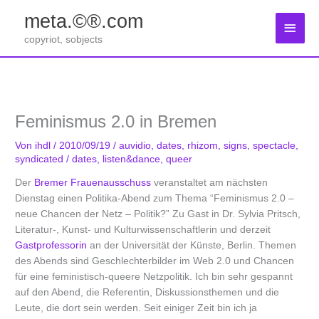
Zum
meta.©®.com
Inhalt
Haup
springen
copyriot, sobjects
Feminismus 2.0 in Bremen
Von
ihdl
/
2010/09/19
/
auvidio
,
dates
,
rhizom
,
signs
,
spectacle
,
syndicated
/
dates
,
listen&dance
,
queer
Der
Bremer Frauenausschuss
veranstaltet am nächsten
Dienstag einen Politika-Abend zum Thema “Feminismus 2.0 –
neue Chancen der Netz – Politik?” Zu Gast in Dr. Sylvia Pritsch,
Literatur-, Kunst- und Kulturwissenschaftlerin und derzeit
Gastprofessorin
an der Universität der Künste, Berlin. Themen
des Abends sind Geschlechterbilder im Web 2.0 und Chancen
für eine feministisch-queere Netzpolitik. Ich bin sehr gespannt
auf den Abend, die Referentin, Diskussionsthemen und die
Leute, die dort sein werden. Seit einiger Zeit bin ich ja