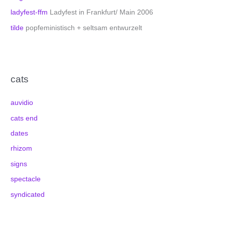
ladyfest-ffm
Ladyfest in Frankfurt/ Main 2006
tilde
popfeministisch + seltsam entwurzelt
cats
auvidio
cats end
dates
rhizom
signs
spectacle
syndicated