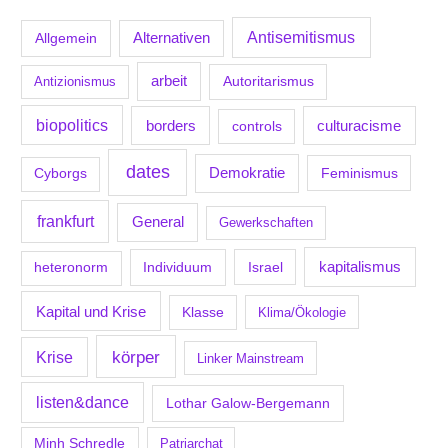
Antisemitismus
Allgemein
Alternativen
arbeit
Antizionismus
Autoritarismus
biopolitics
borders
culturacisme
controls
dates
Demokratie
Feminismus
Cyborgs
frankfurt
General
Gewerkschaften
kapitalismus
Individuum
Israel
heteronorm
Kapital und Krise
Klasse
Klima/Ökologie
körper
Krise
Linker Mainstream
listen&dance
Lothar Galow-Bergemann
Minh Schredle
Patriarchat