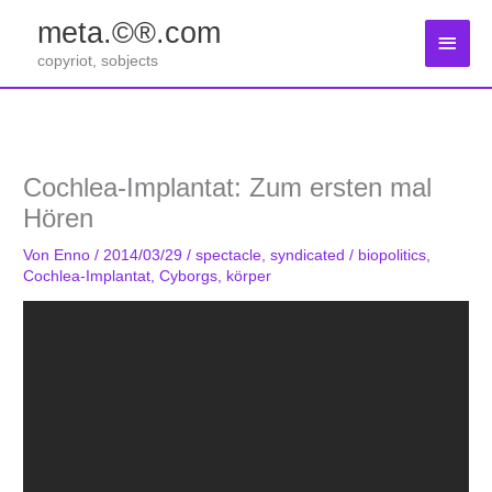
Zum
meta.©®.com
Inhalt
Haup
springen
copyriot, sobjects
Cochlea-Implantat: Zum ersten mal
Hören
Von
Enno
/
2014/03/29
/
spectacle
,
syndicated
/
biopolitics
,
Cochlea-Implantat
,
Cyborgs
,
körper