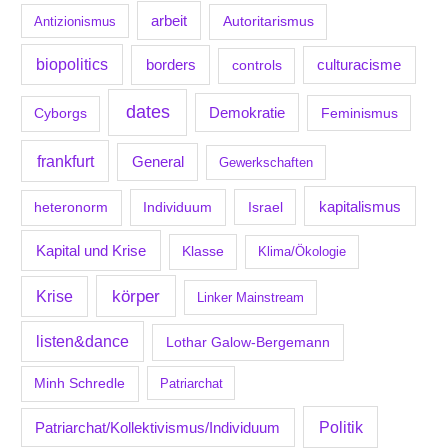
arbeit
Antizionismus
Autoritarismus
biopolitics
borders
culturacisme
controls
dates
Demokratie
Feminismus
Cyborgs
frankfurt
General
Gewerkschaften
kapitalismus
Individuum
Israel
heteronorm
Kapital und Krise
Klasse
Klima/Ökologie
körper
Krise
Linker Mainstream
listen&dance
Lothar Galow-Bergemann
Minh Schredle
Patriarchat
Politik
Patriarchat/Kollektivismus/Individuum