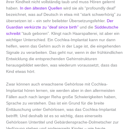
ihrer Kindheit nicht vollständig taub und muss Hören gelernt
haben.
In den ältesten Quellen
wird sie als “profoundly deaf”
bezeichnet, was auf Deutsch in etwa mit “stark schwerhörig” zu
übersetzen ist – ein sehr beliebter Übersetzungsfehler.
Der
Guardian verkürzte zu “deaf since birth”
und die
Süddeutsche
schreibt
“taub geboren”. Klingt nach Haarspalterei, ist aber ein
wichtiger Unterschied. Ein Cochlea-Implantat kann nur dann
helfen, wenn das Gehirn auch in der Lage ist, die eingehenden
Signale zu verarbeiten. Das geht nur, wenn in der frühkindlichen
Entwicklung die entsprechenden Gehirnstrukturen
herausgebildet werden, was wiederum voraussetzt, dass das
Kind etwas hört.
Zwar können auch erwachsene Gehörlose mit Cochlea-
Implantat hören lernen, sie werden aber in den allermeisten
Fällen auch nach langer Reha große Schwierigkeiten haben,
Sprache zu verstehen. Das ist ein Grund für die breite
Enttäuschung unter Gehörlosen, was das Cochlea-Implantat
betrifft. Und deshalb ist es so wichtig, dass einerseits
Gehörlosen Untertitel und Gebärdensprache-Dolmetscher zur
Verfügung stehen und andererseits Kinder – wie heute