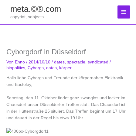
Zum
meta.©®.com
Inhalt
Haup
springen
copyriot, sobjects
Cyborgdorf in Düsseldorf
Von
Enno
/
2014/10/10
/
dates
,
spectacle
,
syndicated
/
biopolitics
,
Cyborgs
,
dates
,
körper
Hallo liebe Cyborgs und Freunde der körpernahen Elektronik
und Basteley,
Samstag, den 11. Oktober findet ganz zwanglos und locker im
Chaosdorf unser Düsseldorfer Treffen statt. Das Chaosdorf ist
in der Hüttenstraße 25 situiert. Das Treffen beginnt um 17 Uhr
und dauert in der Regel bis etwa 19 Uhr.