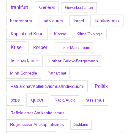
frankfurt
General
Gewerkschaften
kapitalismus
Individuum
Israel
heteronorm
Kapital und Krise
Klasse
Klima/Ökologie
körper
Krise
Linker Mainstream
listen&dance
Lothar Galow-Bergemann
Minh Schredle
Patriarchat
Politik
Patriarchat/Kollektivismus/Individuum
queer
pops
Radio/Audio
rassismus
Reflektierter Antikapitalismus
Regressiver Antikapitalismus
Schland