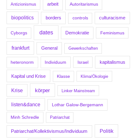
arbeit
Antizionismus
Autoritarismus
biopolitics
borders
culturacisme
controls
dates
Demokratie
Feminismus
Cyborgs
frankfurt
General
Gewerkschaften
kapitalismus
Individuum
Israel
heteronorm
Kapital und Krise
Klasse
Klima/Ökologie
körper
Krise
Linker Mainstream
listen&dance
Lothar Galow-Bergemann
Minh Schredle
Patriarchat
Politik
Patriarchat/Kollektivismus/Individuum