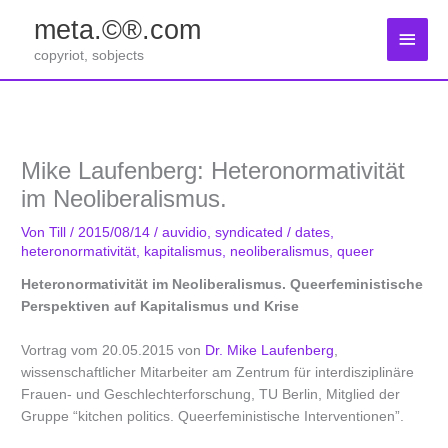
Zum
meta.©®.com
Inhalt
Haup
springen
copyriot, sobjects
Mike Laufenberg: Heteronormativität
im Neoliberalismus.
Von
Till
/
2015/08/14
/
auvidio
,
syndicated
/
dates
,
heteronormativität
,
kapitalismus
,
neoliberalismus
,
queer
Heteronormativität im Neoliberalismus. Queerfeministische
Perspektiven auf Kapitalismus und Krise
Vortrag vom 20.05.2015 von
Dr. Mike Laufenberg
,
wissenschaftlicher Mitarbeiter am Zentrum für interdisziplinäre
Frauen- und Geschlechterforschung, TU Berlin, Mitglied der
Gruppe “kitchen politics. Queerfeministische Interventionen”.