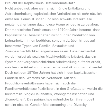
Braucht der Kapitalismus Heteronormativität?
Nicht unbedingt, aber sie hat sich für die Entfaltung und
Aufrechterhaltung kapitalistischer Verhältnisse als sehr nützlich
erwiesen. Feminist_innen und lesbischwule Intellektuelle
neigten daher lange dazu, diese Frage eindeutig zu bejahen.
Der marxistische Feminismus der 1970er Jahre betonte, dass
kapitalistische Gesellschaften nicht nur der Produktion von
Lohnarbeiter_innen bedürfen, sondern darüber hinaus auf
bestimmte Typen von Familie, Sexualität und
Zweigeschlechtlichkeit angewiesen seien. Heterosexualität
wurde hierbei als soziales Machtverhältnis kritisiert, das ein
System der vergeschlechtlichten Arbeitsteilung aufrecht erhält,
welches die Arbeit von Frauen sozial und ökonomisch abwertet.
Doch seit den 1970er Jahren hat sich in den kapitalistischen
Ländern des ,Westens’ viel verändert. Mit den
Produktionsverhältnissen haben sich auch die
Familienverhältnisse flexibilisiert; in den Großstädten weicht die
Kleinfamilie Single-Haushalten, Wohngemeinschaften und
‚Homo-Ehen‘. Das patriarchale männliche Ernährermodell
scheint obsolet; Gender Mainstreaming und Diversity