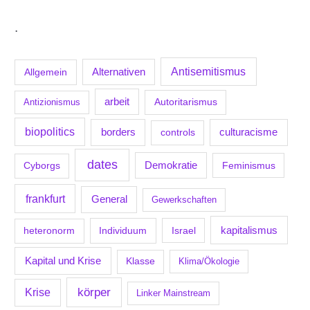
.
Antisemitismus
Allgemein
Alternativen
arbeit
Antizionismus
Autoritarismus
biopolitics
borders
culturacisme
controls
dates
Demokratie
Feminismus
Cyborgs
frankfurt
General
Gewerkschaften
kapitalismus
Individuum
Israel
heteronorm
Kapital und Krise
Klasse
Klima/Ökologie
körper
Krise
Linker Mainstream