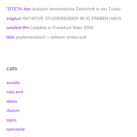
"ÖTE"KI-ben
lesbisch-feministische Zeitschrift in der Türkei
iniigfuni
INITIATIVE STUDIERENDER IM IG FARBEN HAUS
ladyfest-ffm
Ladyfest in Frankfurt/ Main 2006
tilde
popfeministisch + seltsam entwurzelt
cats
auvidio
cats end
dates
rhizom
signs
spectacle