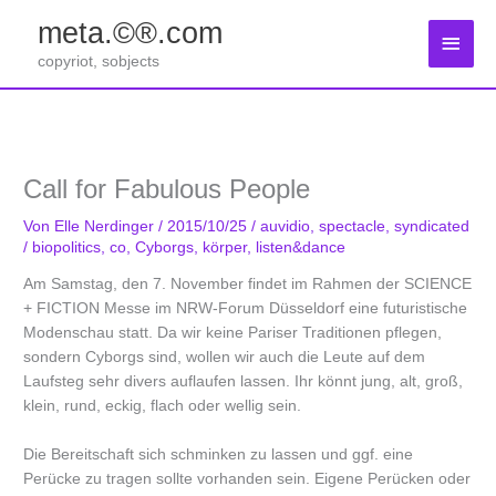
Zum
meta.©®.com
Inhalt
Haup
springen
copyriot, sobjects
Call for Fabulous People
Von
Elle Nerdinger
/
2015/10/25
/
auvidio
,
spectacle
,
syndicated
/
biopolitics
,
co
,
Cyborgs
,
körper
,
listen&dance
Am Samstag, den 7. November findet im Rahmen der SCIENCE
+ FICTION Messe im NRW-Forum Düsseldorf eine futuristische
Modenschau statt. Da wir keine Pariser Traditionen pflegen,
sondern Cyborgs sind, wollen wir auch die Leute auf dem
Laufsteg sehr divers auflaufen lassen. Ihr könnt jung, alt, groß,
klein, rund, eckig, flach oder wellig sein.
Die Bereitschaft sich schminken zu lassen und ggf. eine
Perücke zu tragen sollte vorhanden sein. Eigene Perücken oder