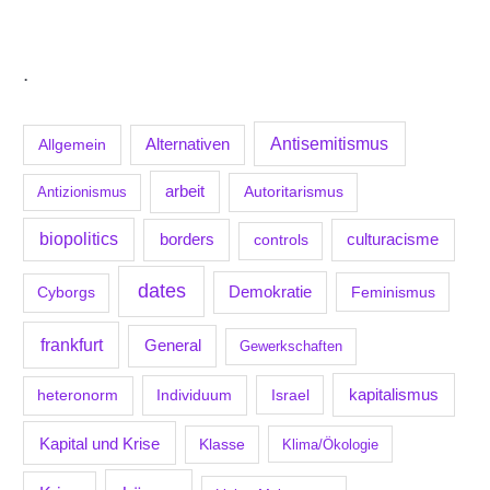
.
Antisemitismus
Allgemein
Alternativen
arbeit
Antizionismus
Autoritarismus
biopolitics
borders
culturacisme
controls
dates
Demokratie
Feminismus
Cyborgs
frankfurt
General
Gewerkschaften
kapitalismus
Individuum
Israel
heteronorm
Kapital und Krise
Klasse
Klima/Ökologie