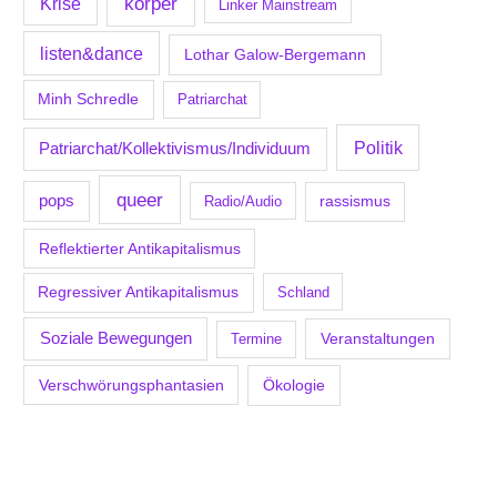
körper
Krise
Linker Mainstream
listen&dance
Lothar Galow-Bergemann
Minh Schredle
Patriarchat
Politik
Patriarchat/Kollektivismus/Individuum
queer
pops
Radio/Audio
rassismus
Reflektierter Antikapitalismus
Regressiver Antikapitalismus
Schland
Soziale Bewegungen
Veranstaltungen
Termine
Verschwörungsphantasien
Ökologie