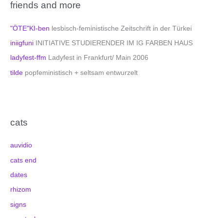
friends and more
"ÖTE"KI-ben
lesbisch-feministische Zeitschrift in der Türkei
iniigfuni
INITIATIVE STUDIERENDER IM IG FARBEN HAUS
ladyfest-ffm
Ladyfest in Frankfurt/ Main 2006
tilde
popfeministisch + seltsam entwurzelt
cats
auvidio
cats end
dates
rhizom
signs