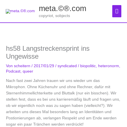
Zum
meta.©®.com
Inhalt
Hau
springen
copyriot, sobjects
hs58 Langstreckensprint ins
Ungewisse
Von
scheitern
/
2017/01/29
/
syndicated
/
biopolitic
,
heteronorm
,
Podcast
,
queer
Nach fast zwei Jahren trauen wir uns wieder um das
Mikrophon. Ohne Küchenuhr und ohne Rechner, dafür mit
Sternenhimmellichterkette und Bluttalk (nur ein bisschen). Wir
stellen fest, dass es bei uns karrieremäßig läuft und fragen uns,
ob wir eigentlich noch was zu sagen haben (vielleicht?). Wir
arbeiten uns dieses Mal besonders lang an Identitäten und
Postionierungen ab, verlangen Respekt und am Ende werden
sogar ein paar Tränchen werden verdrückt!