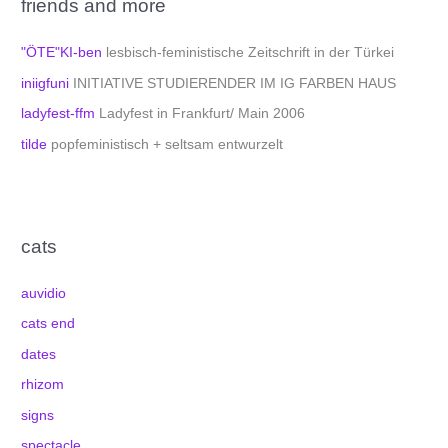
friends and more
"ÖTE"KI-ben
lesbisch-feministische Zeitschrift in der Türkei
iniigfuni
INITIATIVE STUDIERENDER IM IG FARBEN HAUS
ladyfest-ffm
Ladyfest in Frankfurt/ Main 2006
tilde
popfeministisch + seltsam entwurzelt
cats
auvidio
cats end
dates
rhizom
signs
spectacle