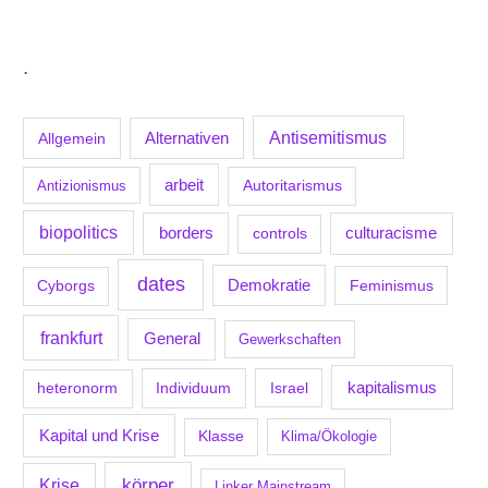
.
Antisemitismus
Allgemein
Alternativen
arbeit
Antizionismus
Autoritarismus
biopolitics
borders
culturacisme
controls
dates
Demokratie
Feminismus
Cyborgs
frankfurt
General
Gewerkschaften
kapitalismus
Individuum
Israel
heteronorm
Kapital und Krise
Klasse
Klima/Ökologie
körper
Krise
Linker Mainstream