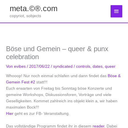
Zum
meta.©®.com
Inhalt
Haup
springen
copyriot, sobjects
Böse und Gemein – queer & punx
celebration
Von
evibes
/
2017/06/22
/
syndicated
/
controls
,
dates
,
queer
Whooop! Nur noch einmal schlafen und dann findet das
Böse &
Gemein Fest #2
statt!!!
Euch erwarten von Freitag bis Sonntag böse Konzerte und
gemeine Workshops, Diskussionsforen, Vorträge und viele
Geselligkeiten. Kommet zahlreich ins objekt klein a, wir haben
maximalen Bock!!!
Hier
geht es zur FB- Veranstaltung.
Das vollständige Programm findet ihr in diesem
reader.
Dabei