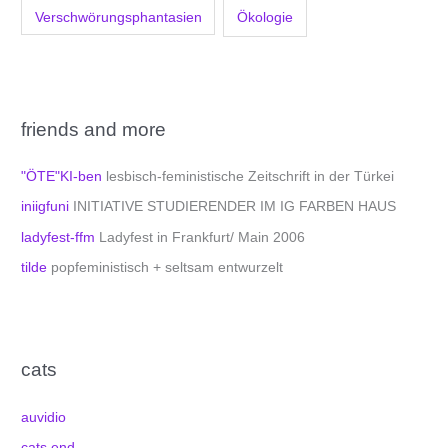
Verschwörungsphantasien
Ökologie
friends and more
"ÖTE"KI-ben
lesbisch-feministische Zeitschrift in der Türkei
iniigfuni
INITIATIVE STUDIERENDER IM IG FARBEN HAUS
ladyfest-ffm
Ladyfest in Frankfurt/ Main 2006
tilde
popfeministisch + seltsam entwurzelt
cats
auvidio
cats end