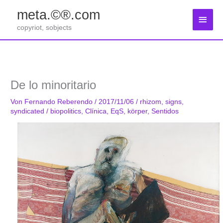
Zum
meta.©®.com
Inhalt
Haup
springen
copyriot, sobjects
De lo minoritario
Von
Fernando Reberendo
/
2017/11/06
/
rhizom
,
signs
,
syndicated
/
biopolitics
,
Clínica
,
EqS
,
körper
,
Sentidos