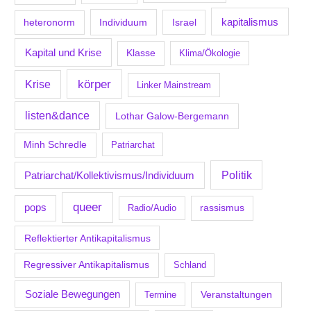
kapitalismus
Individuum
Israel
heteronorm
Kapital und Krise
Klasse
Klima/Ökologie
körper
Krise
Linker Mainstream
listen&dance
Lothar Galow-Bergemann
Minh Schredle
Patriarchat
Politik
Patriarchat/Kollektivismus/Individuum
queer
pops
Radio/Audio
rassismus
Reflektierter Antikapitalismus
Regressiver Antikapitalismus
Schland
Soziale Bewegungen
Veranstaltungen
Termine