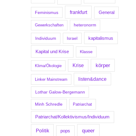
frankfurt
Feminismus
General
Gewerkschaften
heteronorm
kapitalismus
Individuum
Israel
Kapital und Krise
Klasse
körper
Krise
Klima/Ökologie
listen&dance
Linker Mainstream
Lothar Galow-Bergemann
Minh Schredle
Patriarchat
Patriarchat/Kollektivismus/Individuum
Politik
queer
pops