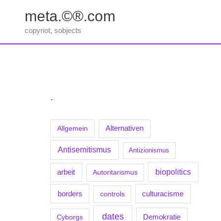
Zum
meta.©®.com
Inhalt
springen
copyriot, sobjects
.
Allgemein
Alternativen
Antisemitismus
Antizionismus
biopolitics
arbeit
Autoritarismus
borders
culturacisme
controls
dates
Demokratie
Cyborgs