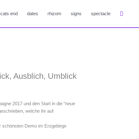
Suche
cats end
dates
rhizom
signs
spectacle
ck, Ausblich, Umblick
gne 2017 und den Start in die “neue
geschrieben, welche ihr auf
der schönsten Demo im Erzgebirge