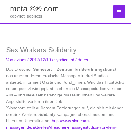
Zum
meta.©®.com
Inhalt
Haup
springen
copyriot, sobjects
Sex Workers Solidarity
Von
evibes
/
2017/12/10
/
syndicated
/
dates
Das Dresdner
Sinnesart – Zentrum für Berührungskunst
,
das unter anderem erotische Massagen in drei Studios
anbietet, informiert Gäste und Kund_innen: Wird das ProstSchG
so umgesetzt wie geplant, stehen die Massagestudios vor dem
Aus – und viele selbstständige Masseur_innen und weitere
Angestellte verlieren ihren Job.
‘Sinnesart’ stellt außerdem Forderungen auf, die sich mit denen
der Sex Workers Solidarity Kampagne überschneiden, und
bittet um Unterstützung:
http://www.sinnesart-
massagen.de/aktuelles/dresdner-massagestudios-vor-dem-