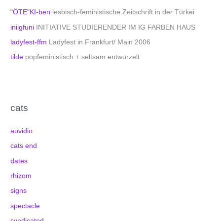
"ÖTE"KI-ben
lesbisch-feministische Zeitschrift in der Türkei
iniigfuni
INITIATIVE STUDIERENDER IM IG FARBEN HAUS
ladyfest-ffm
Ladyfest in Frankfurt/ Main 2006
tilde
popfeministisch + seltsam entwurzelt
cats
auvidio
cats end
dates
rhizom
signs
spectacle
syndicated