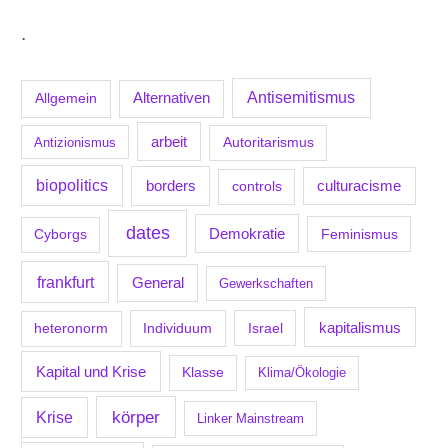
.
Antisemitismus
Allgemein
Alternativen
arbeit
Antizionismus
Autoritarismus
biopolitics
borders
culturacisme
controls
dates
Demokratie
Feminismus
Cyborgs
frankfurt
General
Gewerkschaften
kapitalismus
Individuum
Israel
heteronorm
Kapital und Krise
Klasse
Klima/Ökologie
körper
Krise
Linker Mainstream