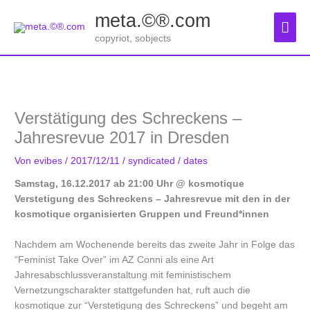
Zum
meta.©®.com
Inhalt
Hau
springen
copyriot, sobjects
Verstätigung des Schreckens –
Jahresrevue 2017 in Dresden
Von
evibes
/
2017/12/11
/
syndicated
/
dates
Samstag, 16.12.2017 ab 21:00 Uhr @ kosmotique
Verstetigung des Schreckens – Jahresrevue mit den in der
kosmotique organisierten Gruppen und Freund*innen
Nachdem am Wochenende bereits das zweite Jahr in Folge das
“Feminist Take Over” im AZ Conni als eine Art
Jahresabschlussveranstaltung mit feministischem
Vernetzungscharakter stattgefunden hat, ruft auch die
kosmotique zur “Verstetigung des Schreckens” und begeht am