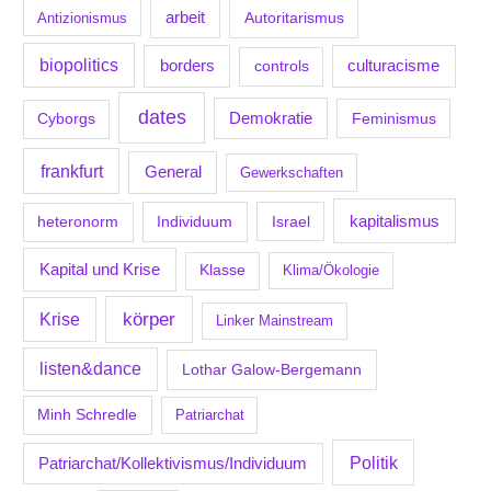
arbeit
Antizionismus
Autoritarismus
biopolitics
borders
culturacisme
controls
dates
Demokratie
Feminismus
Cyborgs
frankfurt
General
Gewerkschaften
kapitalismus
Individuum
Israel
heteronorm
Kapital und Krise
Klasse
Klima/Ökologie
körper
Krise
Linker Mainstream
listen&dance
Lothar Galow-Bergemann
Minh Schredle
Patriarchat
Politik
Patriarchat/Kollektivismus/Individuum