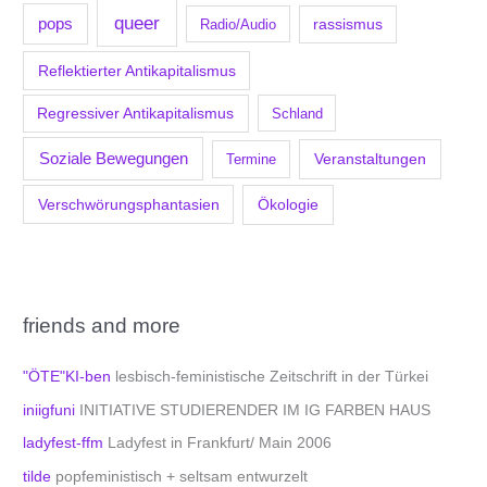
queer
pops
Radio/Audio
rassismus
Reflektierter Antikapitalismus
Regressiver Antikapitalismus
Schland
Soziale Bewegungen
Veranstaltungen
Termine
Verschwörungsphantasien
Ökologie
friends and more
"ÖTE"KI-ben
lesbisch-feministische Zeitschrift in der Türkei
iniigfuni
INITIATIVE STUDIERENDER IM IG FARBEN HAUS
ladyfest-ffm
Ladyfest in Frankfurt/ Main 2006
tilde
popfeministisch + seltsam entwurzelt