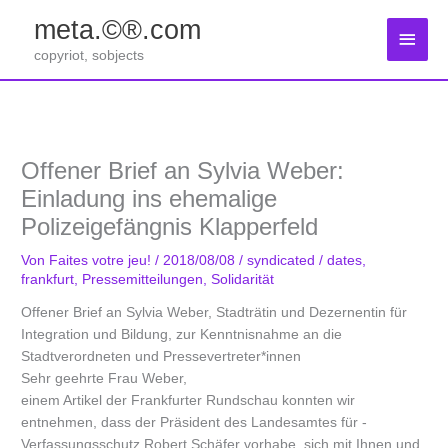
Zum
meta.©®.com
Inhalt
Haup
springen
copyriot, sobjects
Offener Brief an Sylvia Weber:
Einladung ins ehemalige
Polizeigefängnis Klapperfeld
Von
Faites votre jeu!
/
2018/08/08
/
syndicated
/
dates
,
frankfurt
,
Pressemitteilungen
,
Solidarität
Offener Brief an Sylvia Weber, Stadträtin und Dezernentin für
Integration und Bildung, zur Kenntnisnahme an die
Stadtverordneten und Pressevertreter*innen
Sehr geehrte Frau Weber,
einem Artikel der Frankfurter Rundschau konnten wir
entnehmen, dass der Präsident des Landesamtes für ­
Verfassungsschutz Robert Schäfer vorhabe, sich mit Ihnen und