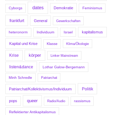
dates
Demokratie
Feminismus
Cyborgs
frankfurt
General
Gewerkschaften
kapitalismus
Individuum
Israel
heteronorm
Kapital und Krise
Klasse
Klima/Ökologie
körper
Krise
Linker Mainstream
listen&dance
Lothar Galow-Bergemann
Minh Schredle
Patriarchat
Politik
Patriarchat/Kollektivismus/Individuum
queer
pops
Radio/Audio
rassismus
Reflektierter Antikapitalismus