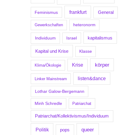
frankfurt
Feminismus
General
Gewerkschaften
heteronorm
kapitalismus
Individuum
Israel
Kapital und Krise
Klasse
körper
Krise
Klima/Ökologie
listen&dance
Linker Mainstream
Lothar Galow-Bergemann
Minh Schredle
Patriarchat
Patriarchat/Kollektivismus/Individuum
Politik
queer
pops