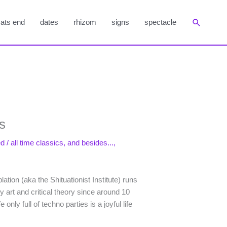
Suchen
ats end
dates
rhizom
signs
spectacle
s
ed
/
all time classics
,
and besides...
,
ation (aka the Shituationist Institute) runs
 art and critical theory since around 10
 only full of techno parties is a joyful life