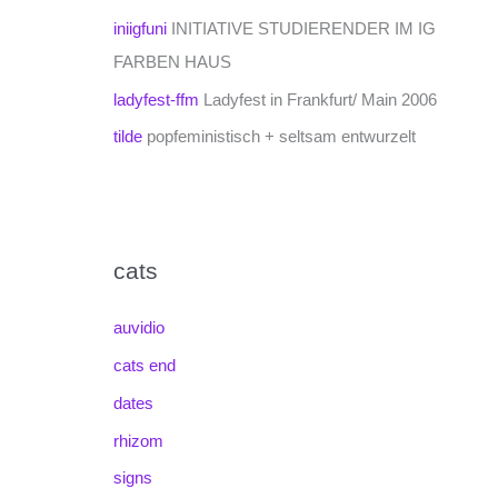
iniigfuni
INITIATIVE STUDIERENDER IM IG
FARBEN HAUS
ladyfest-ffm
Ladyfest in Frankfurt/ Main 2006
tilde
popfeministisch + seltsam entwurzelt
cats
auvidio
cats end
dates
rhizom
signs