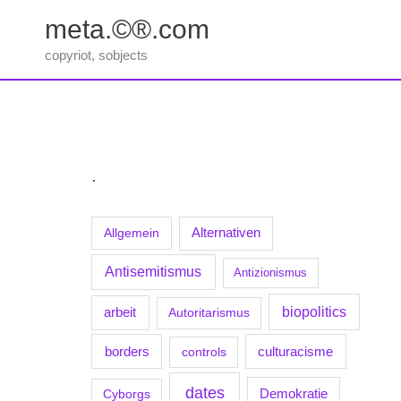
Zum
meta.©®.com
Inhalt
springen
copyriot, sobjects
.
Allgemein
Alternativen
Antisemitismus
Antizionismus
biopolitics
arbeit
Autoritarismus
borders
culturacisme
controls
dates
Demokratie
Cyborgs