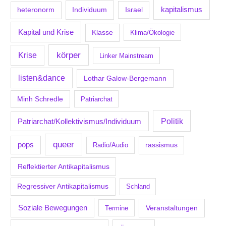
kapitalismus
Individuum
Israel
heteronorm
Kapital und Krise
Klasse
Klima/Ökologie
körper
Krise
Linker Mainstream
listen&dance
Lothar Galow-Bergemann
Minh Schredle
Patriarchat
Politik
Patriarchat/Kollektivismus/Individuum
queer
pops
Radio/Audio
rassismus
Reflektierter Antikapitalismus
Regressiver Antikapitalismus
Schland
Soziale Bewegungen
Veranstaltungen
Termine