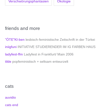
Verschwörungsphantasien
Ökologie
friends and more
"ÖTE"KI-ben
lesbisch-feministische Zeitschrift in der Türkei
iniigfuni
INITIATIVE STUDIERENDER IM IG FARBEN HAUS
ladyfest-ffm
Ladyfest in Frankfurt/ Main 2006
tilde
popfeministisch + seltsam entwurzelt
cats
auvidio
cats end