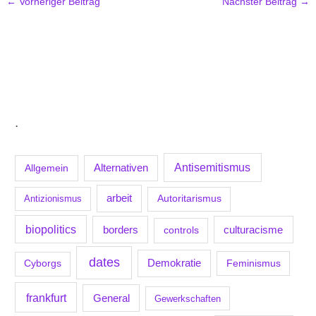
←
Vorheriger Beitrag
Nächster Beitrag
→
.
Antisemitismus
Allgemein
Alternativen
arbeit
Antizionismus
Autoritarismus
biopolitics
borders
culturacisme
controls
dates
Demokratie
Feminismus
Cyborgs
frankfurt
General
Gewerkschaften