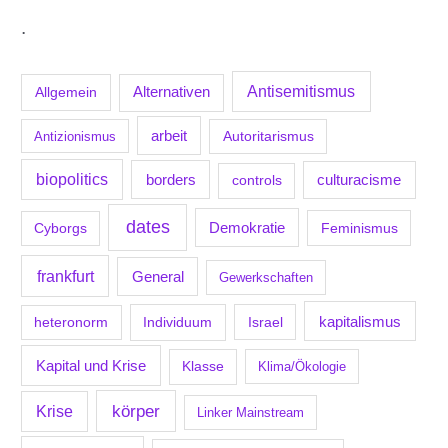
.
Antisemitismus
Allgemein
Alternativen
arbeit
Antizionismus
Autoritarismus
biopolitics
borders
culturacisme
controls
dates
Demokratie
Feminismus
Cyborgs
frankfurt
General
Gewerkschaften
kapitalismus
Individuum
Israel
heteronorm
Kapital und Krise
Klasse
Klima/Ökologie
körper
Krise
Linker Mainstream