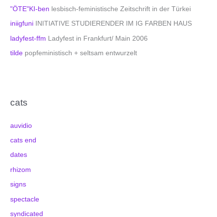
"ÖTE"KI-ben
lesbisch-feministische Zeitschrift in der Türkei
iniigfuni
INITIATIVE STUDIERENDER IM IG FARBEN HAUS
ladyfest-ffm
Ladyfest in Frankfurt/ Main 2006
tilde
popfeministisch + seltsam entwurzelt
cats
auvidio
cats end
dates
rhizom
signs
spectacle
syndicated