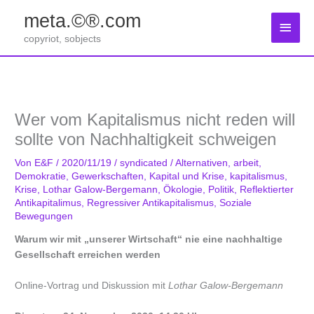
Zum
meta.©®.com
Inhalt
Haup
springen
copyriot, sobjects
Wer vom Kapitalismus nicht reden will
sollte von Nachhaltigkeit schweigen
Von
E&F
/
2020/11/19
/
syndicated
/
Alternativen
,
arbeit
,
Demokratie
,
Gewerkschaften
,
Kapital und Krise
,
kapitalismus
,
Krise
,
Lothar Galow-Bergemann
,
Ökologie
,
Politik
,
Reflektierter
Antikapitalimus
,
Regressiver Antikapitalismus
,
Soziale
Bewegungen
Warum wir mit „unserer Wirtschaft“ nie eine nachhaltige
Gesellschaft erreichen werden
Online-Vortrag und Diskussion mit
Lothar Galow-Bergemann