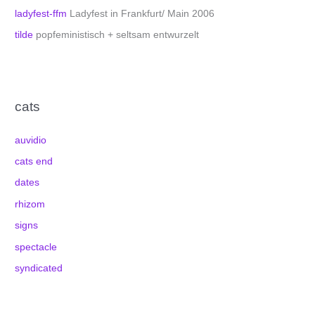
ladyfest-ffm
Ladyfest in Frankfurt/ Main 2006
tilde
popfeministisch + seltsam entwurzelt
cats
auvidio
cats end
dates
rhizom
signs
spectacle
syndicated