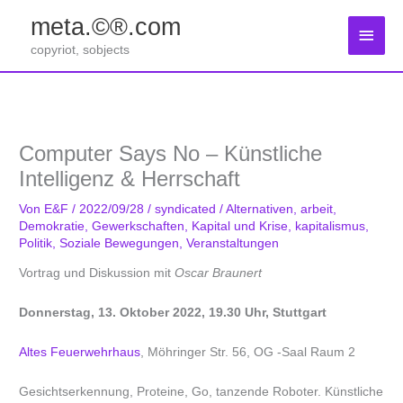
Zum
meta.©®.com
Inhalt
Haup
springen
copyriot, sobjects
Computer Says No – Künstliche
Intelligenz & Herrschaft
Von
E&F
/
2022/09/28
/
syndicated
/
Alternativen
,
arbeit
,
Demokratie
,
Gewerkschaften
,
Kapital und Krise
,
kapitalismus
,
Politik
,
Soziale Bewegungen
,
Veranstaltungen
Vortrag und Diskussion mit
Oscar Braunert
Donnerstag, 13. Oktober 2022, 19.30 Uhr, Stuttgart
Altes Feuerwehrhaus
, Möhringer Str. 56, OG -Saal Raum 2
Gesichtserkennung, Proteine, Go, tanzende Roboter. Künstliche