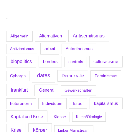
.
Antisemitismus
Allgemein
Alternativen
arbeit
Antizionismus
Autoritarismus
biopolitics
borders
culturacisme
controls
dates
Demokratie
Feminismus
Cyborgs
frankfurt
General
Gewerkschaften
kapitalismus
Individuum
Israel
heteronorm
Kapital und Krise
Klasse
Klima/Ökologie
körper
Krise
Linker Mainstream