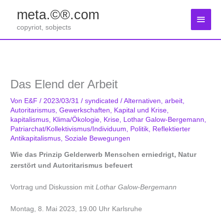
Zum
meta.©®.com
Inhalt
Haup
springen
copyriot, sobjects
Das Elend der Arbeit
Von
E&F
/
2023/03/31
/
syndicated
/
Alternativen
,
arbeit
,
Autoritarismus
,
Gewerkschaften
,
Kapital und Krise
,
kapitalismus
,
Klima/Ökologie
,
Krise
,
Lothar Galow-Bergemann
,
Patriarchat/Kollektivismus/Individuum
,
Politik
,
Reflektierter
Antikapitalismus
,
Soziale Bewegungen
Wie das Prinzip Gelderwerb Menschen erniedrigt, Natur
zerstört und Autoritarismus befeuert
Vortrag und Diskussion mit
Lothar Galow-Bergemann
Montag, 8. Mai 2023, 19.00 Uhr Karlsruhe