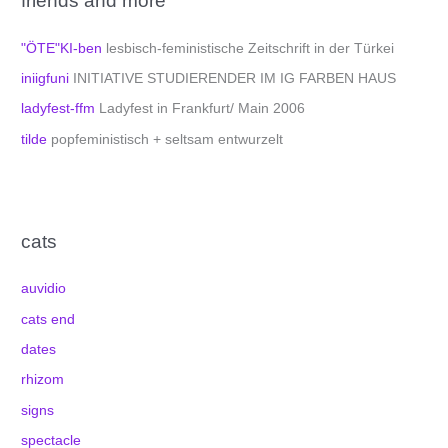
friends and more
"ÖTE"KI-ben
lesbisch-feministische Zeitschrift in der Türkei
iniigfuni
INITIATIVE STUDIERENDER IM IG FARBEN HAUS
ladyfest-ffm
Ladyfest in Frankfurt/ Main 2006
tilde
popfeministisch + seltsam entwurzelt
cats
auvidio
cats end
dates
rhizom
signs
spectacle