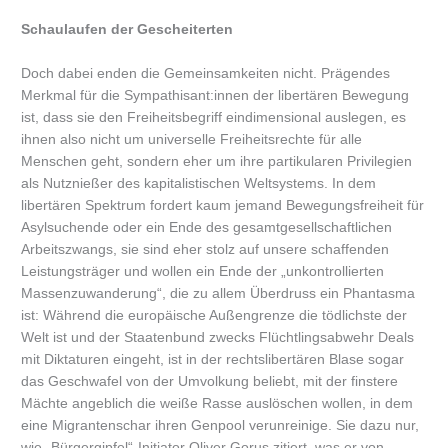
Schaulaufen der Gescheiterten
Doch dabei enden die Gemeinsamkeiten nicht. Prägendes
Merkmal für die Sympathisant:innen der libertären Bewegung
ist, dass sie den Freiheitsbegriff eindimensional auslegen, es
ihnen also nicht um universelle Freiheitsrechte für alle
Menschen geht, sondern eher um ihre partikularen Privilegien
als Nutznießer des kapitalistischen Weltsystems. In dem
libertären Spektrum fordert kaum jemand Bewegungsfreiheit für
Asylsuchende oder ein Ende des gesamtgesellschaftlichen
Arbeitszwangs, sie sind eher stolz auf unsere schaffenden
Leistungsträger und wollen ein Ende der „unkontrollierten
Massenzuwanderung“, die zu allem Überdruss ein Phantasma
ist: Während die europäische Außengrenze die tödlichste der
Welt ist und der Staatenbund zwecks Flüchtlingsabwehr Deals
mit Diktaturen eingeht, ist in der rechtslibertären Blase sogar
das Geschwafel von der Umvolkung beliebt, mit der finstere
Mächte angeblich die weiße Rasse auslöschen wollen, in dem
eine Migrantenschar ihren Genpool verunreinige. Sie dazu nur,
wie „Bürgergipfel“-Initiator Oliver Gorus zitiert, was er von