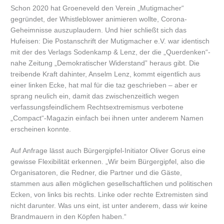
Schon 2020 hat Groeneveld den Verein „Mutigmacher“
gegründet, der Whistleblower animieren wollte, Corona-
Geheimnisse auszuplaudern. Und hier schließt sich das
Hufeisen: Die Postanschrift der Mutigmacher e.V. war identisch
mit der des Verlags Sodenkamp & Lenz, der die „Querdenken“-
nahe Zeitung „Demokratischer Widerstand” heraus gibt. Die
treibende Kraft dahinter, Anselm Lenz, kommt eigentlich aus
einer linken Ecke, hat mal für die taz geschrieben – aber er
sprang neulich ein, damit das zwischenzeitlich wegen
verfassungsfeindlichem Rechtsextremismus verbotene
„Compact“-Magazin einfach bei ihnen unter anderem Namen
erscheinen konnte.
Auf Anfrage lässt auch Bürgergipfel-Initiator Oliver Gorus eine
gewisse Flexibilität erkennen. „Wir beim Bürgergipfel, also die
Organisatoren, die Redner, die Partner und die Gäste,
stammen aus allen möglichen gesellschaftlichen und politischen
Ecken, von links bis rechts. Linke oder rechte Extremisten sind
nicht darunter. Was uns eint, ist unter anderem, dass wir keine
Brandmauern in den Köpfen haben.“