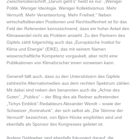
Zwischenüberschrift „Darum geht’s“ heißt es nur: „Weniger
Politik. Weniger Ideologie. Weniger Kollektivismus. Mehr
Vernunft. Mehr Verantwortung. Mehr Freiheit.“ Neben
wirtschaftsliberalen Positionen und Rechtsoffenheit ist für das
Feld der Referenten kennzeichnend, dass ein hoher Anteil den
Klimawandel nicht als Problem ansieht. Zu den Partnern des
Gipfels zählt folgerichtig auch das „Europäische Institut für
Klima und Energie“ (EIKE), das mit seinem Namen
wissenschaftliche Kompetenz vorgaukelt, aber nicht eine
Publikationen von Klimaforscher:innen vorweisen kann.
Generell fällt auch, dass zu den Unterstützern des Gipfels
zahlreiche Alternativmedien aus dem rechten Spektrum zählen.
Mit dabei sind neben den benannten auch die „Achse des
Guten“, „Publico“ – der Blog des als Redner auftretenden
„Tichys Einblick“-Redakteurs Alexander Wendt – sowie der
Schweizer „Kontrafunk“, der sich selbst als „Die Stimme der
Vernunft“ bezeichnet, von Björn Höcke empfohlen wird und
ebenfalls als Sponsor des Kongresses gelistet ist.
Andere Geldgeber sind ebenfalls fokussiert darauf, die