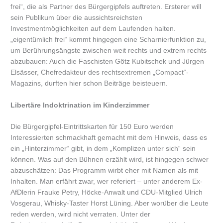
frei“, die als Partner des Bürgergipfels auftreten. Ersterer will
sein Publikum über die aussichtsreichsten
Investmentmöglichkeiten auf dem Laufenden halten.
„eigentümlich frei“ kommt hingegen eine Scharnierfunktion zu,
um Berührungsängste zwischen weit rechts und extrem rechts
abzubauen: Auch die Faschisten Götz Kubitschek und Jürgen
Elsässer, Chefredakteur des rechtsextremen „Compact“-
Magazins, durften hier schon Beiträge beisteuern.
Libertäre Indoktrination im Kinderzimmer
Die Bürgergipfel-Eintrittskarten für 150 Euro werden
Interessierten schmackhaft gemacht mit dem Hinweis, dass es
ein „Hinterzimmer“ gibt, in dem „Komplizen unter sich“ sein
können. Was auf den Bühnen erzählt wird, ist hingegen schwer
abzuschätzen: Das Programm wirbt eher mit Namen als mit
Inhalten. Man erfährt zwar, wer referiert – unter anderem Ex-
AfDlerin Frauke Petry, Höcke-Anwalt und CDU-Mitglied Ulrich
Vosgerau, Whisky-Taster Horst Lüning. Aber worüber die Leute
reden werden, wird nicht verraten. Unter der