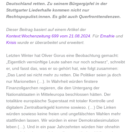
Deutschland retten. Zu seinem Bürgergipfel in der
Stuttgarter Liederhalle kommen nicht nur
Rechtspopulist:innen. Es gibt auch Querfronttendenzen.
Dieser Beitrag basiert auf einem Artikel der
Kontext:Wochenzeitung 699 vom 21.08.2024
. Für
Emafrie
und
Krisis
wurde er überarbeitet und erweitert.
Letzten Winter hat Oliver Gorus eine Beobachtung gemacht:
„Eigentlich vernünftige Leute sahen nur noch schwarz“, schreibt
er, und fasst das, was er so gehört hat, wie folgt zusammen:
„Das Land sei nicht mehr zu retten. Die Politiker seien ja doch
nur Marionetten (…). In Wahrheit würden finstere
Finanzoligarchen regieren, die den Untergang der
Nationalstaaten in Mitteleuropa beschlossen hätten. Der
totalitäre europäische Superstaat mit totaler Kontrolle und
digitalem Zentralbankgeld komme sowieso. (…) Die Linken
würden sowieso keine freien und ungefälschten Wahlen mehr
stattfinden lassen. Wir würden in einer Demokratiesimulation
leben (…). Und in ein paar Jahrzehnten würden hier ohnehin