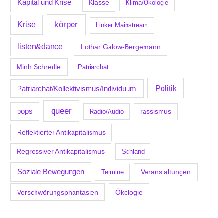
Kapital und Krise
Klasse
Klima/Ökologie
körper
Krise
Linker Mainstream
listen&dance
Lothar Galow-Bergemann
Minh Schredle
Patriarchat
Politik
Patriarchat/Kollektivismus/Individuum
queer
pops
Radio/Audio
rassismus
Reflektierter Antikapitalismus
Regressiver Antikapitalismus
Schland
Soziale Bewegungen
Veranstaltungen
Termine
Verschwörungsphantasien
Ökologie