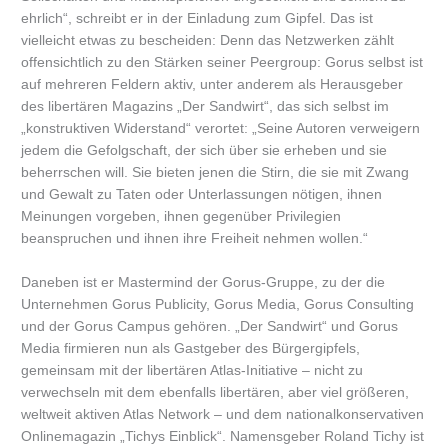
ehrlich“, schreibt er in der Einladung zum Gipfel. Das ist
vielleicht etwas zu bescheiden: Denn das Netzwerken zählt
offensichtlich zu den Stärken seiner Peergroup: Gorus selbst ist
auf mehreren Feldern aktiv, unter anderem als Herausgeber
des libertären Magazins „Der Sandwirt“, das sich selbst im
„konstruktiven Widerstand“ verortet: „Seine Autoren verweigern
jedem die Gefolgschaft, der sich über sie erheben und sie
beherrschen will. Sie bieten jenen die Stirn, die sie mit Zwang
und Gewalt zu Taten oder Unterlassungen nötigen, ihnen
Meinungen vorgeben, ihnen gegenüber Privilegien
beanspruchen und ihnen ihre Freiheit nehmen wollen.“
Daneben ist er Mastermind der Gorus-Gruppe, zu der die
Unternehmen Gorus Publicity, Gorus Media, Gorus Consulting
und der Gorus Campus gehören. „Der Sandwirt“ und Gorus
Media firmieren nun als Gastgeber des Bürgergipfels,
gemeinsam mit der libertären Atlas-Initiative – nicht zu
verwechseln mit dem ebenfalls libertären, aber viel größeren,
weltweit aktiven Atlas Network – und dem nationalkonservativen
Onlinemagazin „Tichys Einblick“. Namensgeber Roland Tichy ist