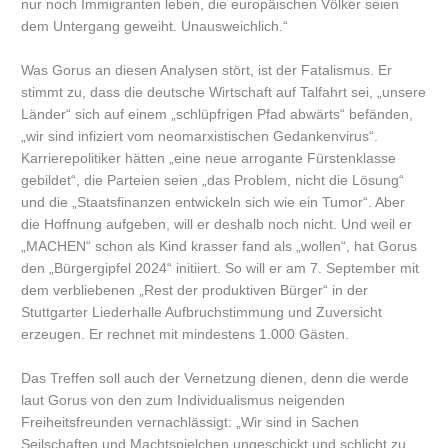
nur noch Immigranten leben, die europäischen Völker seien
dem Untergang geweiht. Unausweichlich.“
Was Gorus an diesen Analysen stört, ist der Fatalismus. Er
stimmt zu, dass die deutsche Wirtschaft auf Talfahrt sei, „unsere
Länder“ sich auf einem „schlüpfrigen Pfad abwärts“ befänden,
„wir sind infiziert vom neomarxistischen Gedankenvirus“.
Karrierepolitiker hätten „eine neue arrogante Fürstenklasse
gebildet“, die Parteien seien „das Problem, nicht die Lösung“
und die „Staatsfinanzen entwickeln sich wie ein Tumor“. Aber
die Hoffnung aufgeben, will er deshalb noch nicht. Und weil er
„MACHEN“ schon als Kind krasser fand als „wollen“, hat Gorus
den „Bürgergipfel 2024“ initiiert. So will er am 7. September mit
dem verbliebenen „Rest der produktiven Bürger“ in der
Stuttgarter Liederhalle Aufbruchstimmung und Zuversicht
erzeugen. Er rechnet mit mindestens 1.000 Gästen.
Das Treffen soll auch der Vernetzung dienen, denn die werde
laut Gorus von den zum Individualismus neigenden
Freiheitsfreunden vernachlässigt: „Wir sind in Sachen
Seilschaften und Machtspielchen ungeschickt und schlicht zu