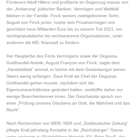
Förderern Adolf Hitlers und profitierte im Gegenzug massiv von
der „Arisierung“ jüdischer Banken. Vermögen und Weltbild
blieben in der Familie: Finck seniors zweitgeborener Sohn,
August von Finck junior, nutzte sein Privatvermögen von
geschätzt neun Milliarden Euro bis zu seinem Tod 2021, um
rechtspopulistische bis rechtsextreme Organisationen, unter
anderem die AfD, finanziell zu fördern.
Der Haupterbe des Finck-Vermögens sowie der Degussa-
Goldhandel-Anteile, August François von Finck, sagte dem
„Handelsblatt“ einmal, er könne mit dem Gedankengut seines
Vaters wenig anfangen. Dass Krall als Chef der Degussa-
Goldhandel gehen musste, nachdem sich die
Eigentumsverhältnisse geändert hatten, verblüffte daher nur
wenige Branchenkenner:innen. Der Geschasste sprach von
einer „Prüfung unseres Glaubens an Gott, die Wahrheit und das
Recht“.
Nach Recherchen von WDR, NDR und „Süddeutscher Zeitung“
pflegte Krall jahrelang Kontakte in die „Reichsbürger“-Szene,
unter anderem zu Rädelsführer Heinrich XIII. Prinz Reuß, der