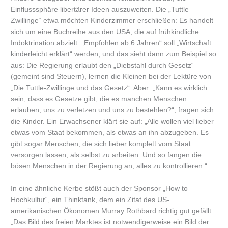
Einflusssphäre libertärer Ideen auszuweiten. Die „Tuttle
Zwillinge“ etwa möchten Kinderzimmer erschließen: Es handelt
sich um eine Buchreihe aus den USA, die auf frühkindliche
Indoktrination abzielt. „Empfohlen ab 6 Jahren“ soll „Wirtschaft
kinderleicht erklärt“ werden, und das sieht dann zum Beispiel so
aus: Die Regierung erlaubt den „Diebstahl durch Gesetz“
(gemeint sind Steuern), lernen die Kleinen bei der Lektüre von
„Die Tuttle-Zwillinge und das Gesetz“. Aber: „Kann es wirklich
sein, dass es Gesetze gibt, die es manchen Menschen
erlauben, uns zu verletzen und uns zu bestehlen?“, fragen sich
die Kinder. Ein Erwachsener klärt sie auf: „Alle wollen viel lieber
etwas vom Staat bekommen, als etwas an ihn abzugeben. Es
gibt sogar Menschen, die sich lieber komplett vom Staat
versorgen lassen, als selbst zu arbeiten. Und so fangen die
bösen Menschen in der Regierung an, alles zu kontrollieren.“
In eine ähnliche Kerbe stößt auch der Sponsor „How to
Hochkultur“, ein Thinktank, dem ein Zitat des US-
amerikanischen Ökonomen Murray Rothbard richtig gut gefällt:
„Das Bild des freien Marktes ist notwendigerweise ein Bild der