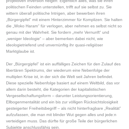
projektiven Inversion neigen: Eigentlich alles, was sie ihren
politischen Feinden unterstellen, trifft auf sie selbst zu. Sie
wittern überall politische Intrigen, aber bewerben ihren
„Bürgergipfel“ mit einem Hinterzimmer für Komplizen. Sie halten
die „Woko Haram“ für verlogen, aber nehmen es selbst nicht so
genau mit der Wahrheit. Sie fordern „mehr Vernunft“ und
„weniger Ideologie“ – aber bemerken dabei nicht, wie
ideologietriefend und unvernünftig ihr quasi-religiöser
Marktglaube ist.
Der „Bürgergipfel” ist ein auffälliges Zeichen für den Zulauf des
libertären Spektrums, der wiederum eine Nebenfolge der
multiplen Krise ist, in der sich die Welt seit Jahren befindet.
Diese spezielle Nebenfolge basiert auf einem Weltbild, das vor
allem darin besteht, die Kategorien der kapitalistischen
Vergesellschaftungsform – darunter Leistungsorientierung,
Ellbogenmentalität und ein bis zur völligen Rücksichtslosigkeit
gesteigerter Freiheitsbegriff – als nicht hinterfragbare „Realität”
aufzufassen, die man mit blinder Wut gegen alles und jede:n
verteidigen muss. Das dürfte für große Teile der bürgerlichen
Subjekte anschlussfähig sein.