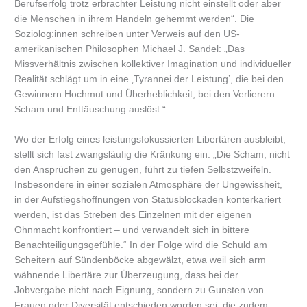
Berufserfolg trotz erbrachter Leistung nicht einstellt oder aber
die Menschen in ihrem Handeln gehemmt werden“. Die
Soziolog:innen schreiben unter Verweis auf den US-
amerikanischen Philosophen Michael J. Sandel: „Das
Missverhältnis zwischen kollektiver Imagination und individueller
Realität schlägt um in eine ‚Tyrannei der Leistung’, die bei den
Gewinnern Hochmut und Überheblichkeit, bei den Verlierern
Scham und Enttäuschung auslöst.“
Wo der Erfolg eines leistungsfokussierten Libertären ausbleibt,
stellt sich fast zwangsläufig die Kränkung ein: „Die Scham, nicht
den Ansprüchen zu genügen, führt zu tiefen Selbstzweifeln.
Insbesondere in einer sozialen Atmosphäre der Ungewissheit,
in der Aufstiegshoffnungen von Statusblockaden konterkariert
werden, ist das Streben des Einzelnen mit der eigenen
Ohnmacht konfrontiert – und verwandelt sich in bittere
Benachteiligungsgefühle.“ In der Folge wird die Schuld am
Scheitern auf Sündenböcke abgewälzt, etwa weil sich arm
wähnende Libertäre zur Überzeugung, dass bei der
Jobvergabe nicht nach Eignung, sondern zu Gunsten von
Frauen oder Diversität entschieden worden sei, die zudem