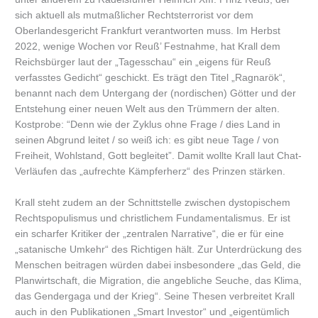
sich aktuell als mutmaßlicher Rechtsterrorist vor dem
Oberlandesgericht Frankfurt verantworten muss. Im Herbst
2022, wenige Wochen vor Reuß’ Festnahme, hat Krall dem
Reichsbürger laut der „Tagesschau“ ein „eigens für Reuß
verfasstes Gedicht“ geschickt. Es trägt den Titel „Ragnarök“,
benannt nach dem Untergang der (nordischen) Götter und der
Entstehung einer neuen Welt aus den Trümmern der alten.
Kostprobe: “Denn wie der Zyklus ohne Frage / dies Land in
seinen Abgrund leitet / so weiß ich: es gibt neue Tage / von
Freiheit, Wohlstand, Gott begleitet”. Damit wollte Krall laut Chat-
Verläufen das „aufrechte Kämpferherz“ des Prinzen stärken.
Krall steht zudem an der Schnittstelle zwischen dystopischem
Rechtspopulismus und christlichem Fundamentalismus. Er ist
ein scharfer Kritiker der „zentralen Narrative“, die er für eine
„satanische Umkehr“ des Richtigen hält. Zur Unterdrückung des
Menschen beitragen würden dabei insbesondere „das Geld, die
Planwirtschaft, die Migration, die angebliche Seuche, das Klima,
das Gendergaga und der Krieg“. Seine Thesen verbreitet Krall
auch in den Publikationen „Smart Investor“ und „eigentümlich