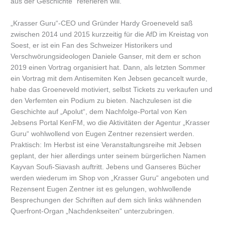
aus der Geschichte“ referieren will.
„Krasser Guru“-CEO und Gründer Hardy Groeneveld saß
zwischen 2014 und 2015 kurzzeitig für die AfD im Kreistag von
Soest, er ist ein Fan des Schweizer Historikers und
Verschwörungsideologen Daniele Ganser, mit dem er schon
2019 einen Vortrag organisiert hat. Dann, als letzten Sommer
ein Vortrag mit dem Antisemiten Ken Jebsen gecancelt wurde,
habe das Groeneveld motiviert, selbst Tickets zu verkaufen und
den Verfemten ein Podium zu bieten. Nachzulesen ist die
Geschichte auf „Apolut“, dem Nachfolge-Portal von Ken
Jebsens Portal KenFM, wo die Aktivitäten der Agentur „Krasser
Guru“ wohlwollend von Eugen Zentner rezensiert werden.
Praktisch: Im Herbst ist eine Veranstaltungsreihe mit Jebsen
geplant, der hier allerdings unter seinem bürgerlichen Namen
Kayvan Soufi-Siavash auftritt. Jebens und Ganseres Bücher
werden wiederum im Shop von „Krasser Guru“ angeboten und
Rezensent Eugen Zentner ist es gelungen, wohlwollende
Besprechungen der Schriften auf dem sich links wähnenden
Querfront-Organ „Nachdenkseiten“ unterzubringen.