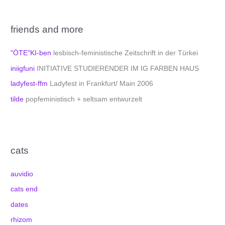
friends and more
"ÖTE"KI-ben
lesbisch-feministische Zeitschrift in der Türkei
iniigfuni
INITIATIVE STUDIERENDER IM IG FARBEN HAUS
ladyfest-ffm
Ladyfest in Frankfurt/ Main 2006
tilde
popfeministisch + seltsam entwurzelt
cats
auvidio
cats end
dates
rhizom