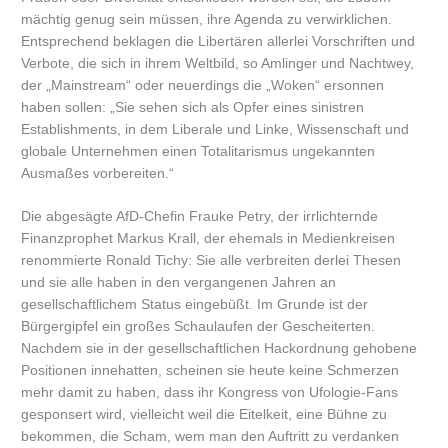
mächtig genug sein müssen, ihre Agenda zu verwirklichen.
Entsprechend beklagen die Libertären allerlei Vorschriften und
Verbote, die sich in ihrem Weltbild, so Amlinger und Nachtwey,
der „Mainstream“ oder neuerdings die „Woken“ ersonnen
haben sollen: „Sie sehen sich als Opfer eines sinistren
Establishments, in dem Liberale und Linke, Wissenschaft und
globale Unternehmen einen Totalitarismus ungekannten
Ausmaßes vorbereiten.“
Die abgesägte AfD-Chefin Frauke Petry, der irrlichternde
Finanzprophet Markus Krall, der ehemals in Medienkreisen
renommierte Ronald Tichy: Sie alle verbreiten derlei Thesen
und sie alle haben in den vergangenen Jahren an
gesellschaftlichem Status eingebüßt. Im Grunde ist der
Bürgergipfel ein großes Schaulaufen der Gescheiterten.
Nachdem sie in der gesellschaftlichen Hackordnung gehobene
Positionen innehatten, scheinen sie heute keine Schmerzen
mehr damit zu haben, dass ihr Kongress von Ufologie-Fans
gesponsert wird, vielleicht weil die Eitelkeit, eine Bühne zu
bekommen, die Scham, wem man den Auftritt zu verdanken