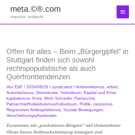
Zum
meta.©®.com
Inhalt
Haup
springen
copyriot, sobjects
Offen für alles – Beim „Bürgergipfel” in
Stuttgart finden sich sowohl
rechtspopulistische als auch
Querfronttendenzen
Von
E&F
/
2024/08/29
/
syndicated
/
Antisemitismus
,
arbeit
,
Autoritarismus
,
Demokratie
,
Individuum
,
Kapital und Krise
,
kapitalismus
,
Krise
,
Minh Schredle
,
Patriarchat
,
Patriarchat/Kollektivismus/Individuum
,
Politik
,
rassismus
,
Regressiver Antikapitalismus
,
Soziale Bewegungen
,
Verschwörungsphantasien
Zusammen mit „produktiven Bürgern“ will Unternehmer
Oliver Gorus Aufbruchstimmung erzeugen und