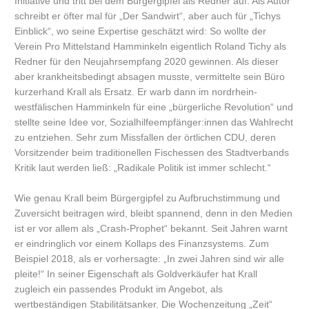
Initiative und tritt bei dem Bürgergipfel als Redner auf. Als Autor
schreibt er öfter mal für „Der Sandwirt“, aber auch für „Tichys
Einblick“, wo seine Expertise geschätzt wird: So wollte der
Verein Pro Mittelstand Hamminkeln eigentlich Roland Tichy als
Redner für den Neujahrsempfang 2020 gewinnen. Als dieser
aber krankheitsbedingt absagen musste, vermittelte sein Büro
kurzerhand Krall als Ersatz. Er warb dann im nordrhein-
westfälischen Hamminkeln für eine „bürgerliche Revolution“ und
stellte seine Idee vor, Sozialhilfeempfänger:innen das Wahlrecht
zu entziehen. Sehr zum Missfallen der örtlichen CDU, deren
Vorsitzender beim traditionellen Fischessen des Stadtverbands
Kritik laut werden ließ: „Radikale Politik ist immer schlecht.“
Wie genau Krall beim Bürgergipfel zu Aufbruchstimmung und
Zuversicht beitragen wird, bleibt spannend, denn in den Medien
ist er vor allem als „Crash-Prophet“ bekannt. Seit Jahren warnt
er eindringlich vor einem Kollaps des Finanzsystems. Zum
Beispiel 2018, als er vorhersagte: „In zwei Jahren sind wir alle
pleite!“ In seiner Eigenschaft als Goldverkäufer hat Krall
zugleich ein passendes Produkt im Angebot, als
wertbeständigen Stabilitätsanker. Die Wochenzeitung „Zeit“