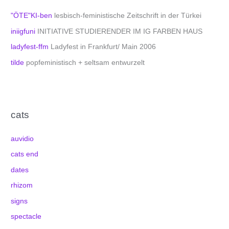
"ÖTE"KI-ben
lesbisch-feministische Zeitschrift in der Türkei
iniigfuni
INITIATIVE STUDIERENDER IM IG FARBEN HAUS
ladyfest-ffm
Ladyfest in Frankfurt/ Main 2006
tilde
popfeministisch + seltsam entwurzelt
cats
auvidio
cats end
dates
rhizom
signs
spectacle