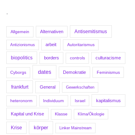
.
Antisemitismus
Allgemein
Alternativen
arbeit
Antizionismus
Autoritarismus
biopolitics
borders
culturacisme
controls
dates
Demokratie
Feminismus
Cyborgs
frankfurt
General
Gewerkschaften
kapitalismus
Individuum
Israel
heteronorm
Kapital und Krise
Klasse
Klima/Ökologie
körper
Krise
Linker Mainstream