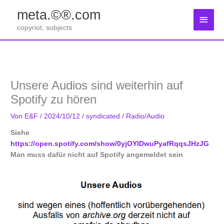
Zum
meta.©®.com
Inhalt
Haup
springen
copyriot, sobjects
Unsere Audios sind weiterhin auf
Spotify zu hören
Von
E&F
/
2024/10/12
/
syndicated
/
Radio/Audio
Siehe
https://open.spotify.com/show/0yjOYIDwuPyafRqqsJHzJG
Man muss dafür nicht auf Spotify angemeldet sein