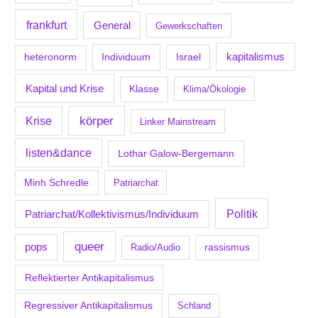
frankfurt
General
Gewerkschaften
kapitalismus
Individuum
Israel
heteronorm
Kapital und Krise
Klasse
Klima/Ökologie
körper
Krise
Linker Mainstream
listen&dance
Lothar Galow-Bergemann
Minh Schredle
Patriarchat
Politik
Patriarchat/Kollektivismus/Individuum
queer
pops
Radio/Audio
rassismus
Reflektierter Antikapitalismus
Regressiver Antikapitalismus
Schland