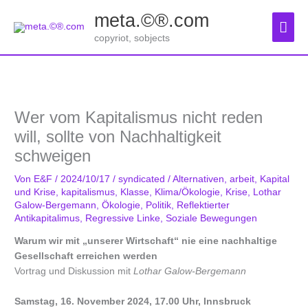
Zum
meta.©®.com
Inhalt
Hau
springen
copyriot, sobjects
Wer vom Kapitalismus nicht reden
will, sollte von Nachhaltigkeit
schweigen
Von
E&F
/
2024/10/17
/
syndicated
/
Alternativen
,
arbeit
,
Kapital
und Krise
,
kapitalismus
,
Klasse
,
Klima/Ökologie
,
Krise
,
Lothar
Galow-Bergemann
,
Ökologie
,
Politik
,
Reflektierter
Antikapitalimus
,
Regressive Linke
,
Soziale Bewegungen
Warum wir mit „unserer Wirtschaft“ nie eine nachhaltige
Gesellschaft
erreichen werden
Vortrag und Diskussion mit
Lothar Galow-Bergemann
Samstag, 16. November 2024, 17.00 Uhr, Innsbruck