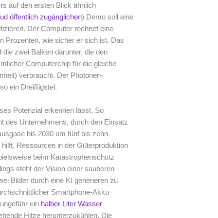
s auf den ersten Blick ähnlich
ud öffentlich zugänglichen
) Demo soll eine
tifizieren. Der Computer rechnet eine
n Prozenten, wie sicher er sich ist. Das
ie zwei Balken darunter, die den
licher Computerchip für die gleiche
nheit) verbraucht. Der Photonen-
o ein Dreißigstel.
ses Potenzial erkennen lässt. So
ht des Unternehmens, durch den Einsatz
hausgase bis 2030 um fünf bis zehn
 hilft, Ressourcen in der Güterproduktion
ispielsweise beim Katastrophenschutz
ings steht der Vision einer sauberen
ei Bilder durch eine KI generieren zu
urchschnittlicher Smartphone-Akku
ungefähr ein
halber Liter Wasser
ehende Hitze herunterzukühlen. Die