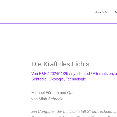
auvidio
c
Die Kraft des Lichts
Von
E&F
/
2024/11/25
/
syndicated
/
Alternativen
,
a
Schredle
,
Ökologie
,
Technologie
Michael Förtsch und Qant
von Minh
Schredle
Ein Computer, der mit Licht statt Strom rechnet,