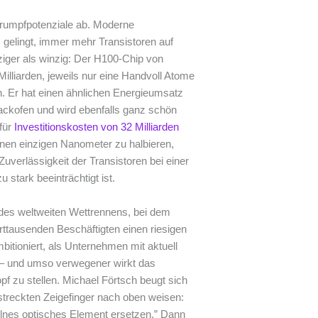
hrumpfpotenziale ab. Moderne
gelingt, immer mehr Transistoren auf
ziger als winzig: Der H100-Chip von
Milliarden, jeweils nur eine Handvoll Atome
. Er hat einen ähnlichen Energieumsatz
Backofen und wird ebenfalls ganz schön
für
Investitionskosten von 32 Milliarden
inen einzigen Nanometer zu halbieren,
uverlässigkeit der Transistoren bei einer
tark beeinträchtigt ist.
 des weltweiten Wettrennens, bei dem
ttausenden Beschäftigten einen riesigen
itioniert, als Unternehmen mit aktuell
n – und umso verwegener wirkt das
f zu stellen. Michael Förtsch beugt sich
streckten Zeigefinger nach oben weisen:
zelnes optisches Element ersetzen.” Dann