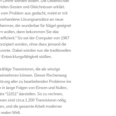
h Lehrer werden wollen. Die Leidenschaft
vielen Gesten und Gleichnissen erklärt.
 vom Problem aus gedacht, meint er mit
, vorhandene Lösungsansätze an neue
Hammer, der wunderbar für Nägel geeignet
rn wollen, dann bekommen Sie das
neffizient.” So sei der Computer von 1967
nzipiert worden, ohne dass jemand die
konnte. Dabei würden nun die traditionellen
 Entwicklungsfähigkeit stoßen.
zählige Transistoren, die als winzige
en einnehmen können. Dieser Rechenweg
etzung aller zu bearbeitenden Probleme ins
n in lange Folgen von Einsen und Nullen,
äre “11011” darstellen. So zu rechnen,
onen sind circa 1.200 Transistoren nötig,
ren, und die gesamte Arbeit moderner
 realen Welt.