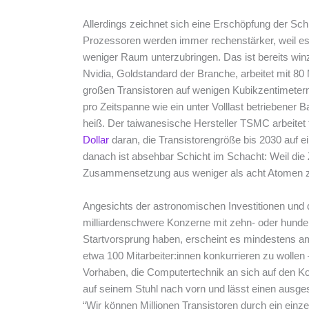
Allerdings zeichnet sich eine Erschöpfung der Sc
Prozessoren werden immer rechenstärker, weil es 
weniger Raum unterzubringen. Das ist bereits win
Nvidia, Goldstandard der Branche, arbeitet mit 80 
großen Transistoren auf wenigen Kubikzentimetern
pro Zeitspanne wie ein unter Volllast betriebener 
heiß. Der taiwanesische Hersteller TSMC arbeitet 
Dollar
daran, die Transistorengröße bis 2030 auf e
danach ist absehbar Schicht im Schacht: Weil die Z
Zusammensetzung aus weniger als acht Atomen zu s
Angesichts der astronomischen Investitionen und
milliardenschwere Konzerne mit zehn- oder hunder
Startvorsprung haben, erscheint es mindestens amb
etwa 100 Mitarbeiter:innen konkurrieren zu wolle
Vorhaben, die Computertechnik an sich auf den Kop
auf seinem Stuhl nach vorn und lässt einen ausge
“Wir können Millionen Transistoren durch ein ein