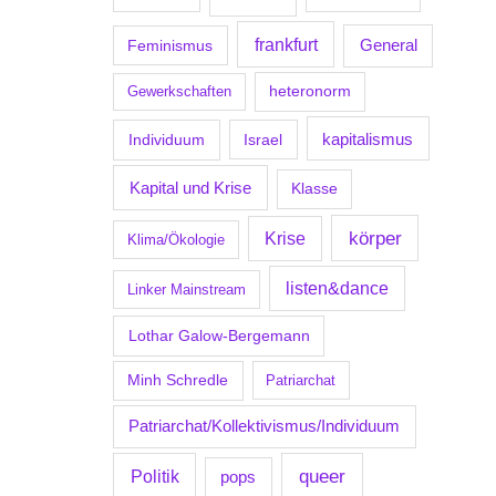
frankfurt
Feminismus
General
Gewerkschaften
heteronorm
kapitalismus
Individuum
Israel
Kapital und Krise
Klasse
körper
Krise
Klima/Ökologie
listen&dance
Linker Mainstream
Lothar Galow-Bergemann
Minh Schredle
Patriarchat
Patriarchat/Kollektivismus/Individuum
Politik
queer
pops