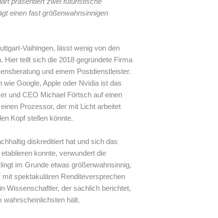
rt präsentiert zwei futuristische
ägt einen fast größenwahnsinnigen
ttgart-Vaihingen, lässt wenig von den
 Hier teilt sich die 2018 gegründete Firma
ensberatung und einem Postdienstleister.
 wie Google, Apple oder Nvidia ist das
iker und CEO Michael Förtsch auf einen
einen Prozessor, der mit Licht arbeitet
en Kopf stellen könnte.
haltig diskreditiert hat und sich das
 etablieren konnte, verwundert die
 klingt im Grunde etwas größenwahnsinnig,
er mit spektakulären Renditeversprechen
n Wissenschaftler, der sachlich berichtet,
 wahrscheinlichsten hält.