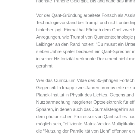
nächste Tranche Geld gibt. Bislang habe das imme
Vor der Qant-Gründung arbeitete Förtsch als Assist
Technologievorstand bei Trumpf und nicht unbeding
hinterher jagt. Einmal hat Förtsch dem Chef zwei h
Anregungen, wie Trumpf von Quantentechnologie pr
Leibinger an den Rand notiert: “Du musst ein Unte
sieben Jahre später bedauert ein Qant-Sprecher in 
in seiner Historizität verkannte Dokument nicht meh
gerahmt.
Wer das Curriculum Vitae des 39-jährigen Förtsch n
Gegenteil: In knapp zwei Jahren promovierte er
Planck-Institut in Physik des Lichtes, Gegenstand 
Nutzbarmachung integrierter Optoelektronik für ef
Sphären, in denen auch das Journalistengehirn an
dem photonischen Prozessor von Qant soll es n
möglich sein, “effiziente Matrix-Vektor-Multiplikat
die “Nutzung der Parallelität von Licht” offenbar e