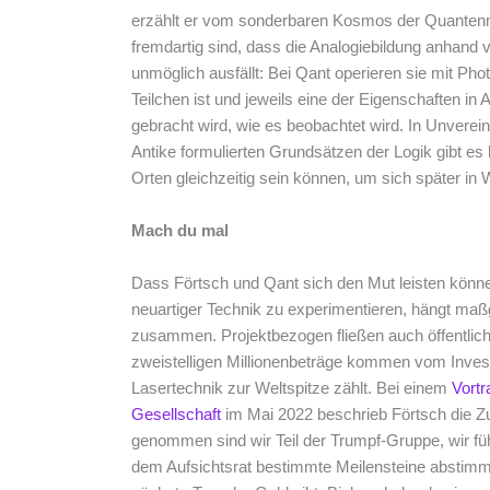
erzählt er vom sonderbaren Kosmos der Quantenm
fremdartig sind, dass die Analogiebildung anhand 
unmöglich ausfällt: Bei Qant operieren sie mit Pho
Teilchen ist und jeweils eine der Eigenschaften i
gebracht wird, wie es beobachtet wird. In Unvereinb
Antike formulierten Grundsätzen der Logik gibt es 
Orten gleichzeitig sein können, um sich später in 
Mach du mal
Dass Förtsch und Qant sich den Mut leisten könne
neuartiger Technik zu experimentieren, hängt maßg
zusammen. Projektbezogen fließen auch öffentlich
zweistelligen Millionenbeträge kommen vom Invest
Lasertechnik zur Weltspitze zählt. Bei einem
Vortr
Gesellschaft
im Mai 2022 beschrieb Förtsch die Z
genommen sind wir Teil der Trumpf-Gruppe, wir fü
dem Aufsichtsrat bestimmte Meilensteine abstimme