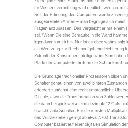
Zu Beginn seines Studiums hatte Förtsch eigentlic
für Wissensvermittlung wird deutlich, wenn er mit 
Seit der Erfindung des Computers werde zu wenig
ausgebreiteten Armen – man begnüge sich meist
Fragen anzupassen. Das vergleicht er mit einem 
sei. “Wenn Sie eine Schraube in die Wand hämme
irgendwann auch hin. Nur ist es eben wahnsinnig i
als Werkzeug zur Rechenaufgabenerleichterung ko
Zukunft der Künstlichen Intelligenz im Sinn haben 
Pfade der Computertechnik an die Schranken ihrer
Die Grundlage traditioneller Prozessoren bilden un
Schalter genau einen von zwei binären Zuständ
erfordert zunächst eine recht umständliche Übers
Digitale, etwa die Transformation von Zahlenwerte
die dann beispielsweise eine dezimale “27” als bin
braucht viele Schalter: Für die meisten Multiplikati
das Wurzelziehen gelingt ab etwa 7.700 Transisto
Computer basiert auf einer digitalen Simulation der