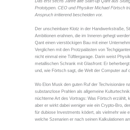
Das erst sechs Jahre alte Start-up Qant aus Stuttga
Prototypen. CEO und Physiker Michael Förtsch tr
Anspruch irritierend bescheiden vor.
Der unscheinbare Klotz in der Handwerkstraße, Stu
Ambitionen erahnen, die im Inneren gehegt werden.
Qant einen vierstöckigen Bau mit einer Unternehm
Verglichen mit den Protzpalästen von Techgiganten
nicht einmal eine Tüftlergarage. Darin weist Phys
metallischen Schrank mit Glasfront: Er beherbergt 
und, wie Förtsch sagt, die Welt der Computer auf d
Wo Elon Musk den guten Ruf der Techvisionäre nach
substanzlose Prahlen als allgemeine Kulturtechnik
nüchterne Art des Vortrags: Was Förtsch erzählt,
aber er wirkt dabei weniger wie ein Crypto-Bro, d
für dubiose Investments ködert, als vielmehr wie ei
welche Szenarien er nach seinen Kalkulationen am