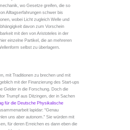
echanik, wo Gesetze greifen, die so
von Alltagserfahrungen schwer bis
tonen, wobei Licht zugleich Welle und
n Abhängigkeit davon zum Vorschein
arkeit mit den von Aristoteles in der
hier einzelne Partikel, die an mehreren
Wellenform selbst zu überlagern.
n, mit Traditionen zu brechen und mit
eblich mit der Finanzierung des Start-ups
e Gelder in die Forschung. Doch die
or Trumpf aus Ditzingen, der in Sachen
ag für die Deutsche Physikalische
usammenarbeit lapidar: “Genau
hlen uns aber autonom.” Sie würden mit
n, für deren Erreichen es dann eben die