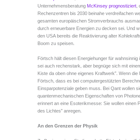
Unternehmensberatung
McKinsey prognostiziert
,
Rechenzentren bis 2030 beinahe verdreifachen we
gesamten europäischen Stromverbrauchs ausmachen
durch erneuerbare Energien zu decken sei. Und w
den USA bereits die Reaktivierung alter Kohlekra
Boom zu speisen.
Förtsch hält diesen Energiehunger für wahnsinnig i
sei auch rechenstark, aber begnüge sich mit einem 
Kiste da oben ohne eigenes Kraftwerk”. Wenn die N
Förtsch, dass es bei computergestützten Berech
Einsparpotenziale geben muss. Bei Qant wollen sie
quantenmechanischen Eigenschaften von Photon
erinnert an eine Esoterikmesse: Sie wollen einen 
des Lichtes” anregen.
An den Grenzen der Physik