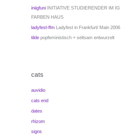
iniigfuni
INITIATIVE STUDIERENDER IM IG
FARBEN HAUS
ladyfest-ffm
Ladyfest in Frankfurt/ Main 2006
tilde
popfeministisch + seltsam entwurzelt
cats
auvidio
cats end
dates
rhizom
signs