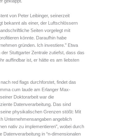
r geklappt.
ent von Peter Leibinger, seinerzeit
t bekannt als einer, der Luftschlössern
andschriftliche Seiten vorgelegt mit
ofitieren könnte. Daraufhin habe
rnehmen gründen. Ich investiere.” Etwa
der Stuttgarter Zentrale zutiefst, dass das
r auffindbar ist, er hätte es am liebsten
ach red flags durchforstet, findet das
 summa cum laude am Erlanger Max-
seiner Doktorarbeit war die
fiziente Datenverarbeitung. Das sind
 seine physikalischen Grenzen stößt: Mit
ach Unternehmensangaben angeblich
ionen nativ zu implementieren”, wobei durch
ine Datenverarbeitung in “n-dimensionalen