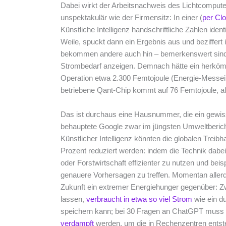
Dabei wirkt der Arbeitsnachweis des Lichtcomputer
unspektakulär wie der Firmensitz: In einer (
per Clo
Künstliche Intelligenz handschriftliche Zahlen iden
Weile, spuckt dann ein Ergebnis aus und beziffert i
bekommen andere auch hin – bemerkenswert sind d
Strombedarf anzeigen. Demnach hätte ein herkömm
Operation etwa 2.300 Femtojoule (Energie-Messei
betriebene Qant-Chip kommt auf 76 Femtojoule, als
Das ist durchaus eine Hausnummer, die ein gewis
behauptete Google zwar im jüngsten Umweltberic
Künstlicher Intelligenz könnten die globalen Treib
Prozent reduziert werden: indem die Technik dabei
oder Forstwirtschaft effizienter zu nutzen und be
genauere Vorhersagen zu treffen. Momentan allerd
Zukunft ein extremer Energiehunger gegenüber: Zw
lassen,
verbraucht in etwa so viel Strom
wie ein d
speichern kann; bei 30 Fragen an ChatGPT muss 
verdampft
werden, um die in Rechenzentren entst