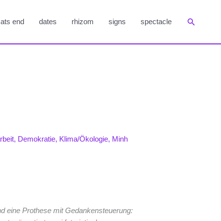
Suchen
ats end
dates
rhizom
signs
spectacle
rbeit
,
Demokratie
,
Klima/Ökologie
,
Minh
 und eine Prothese mit Gedankensteuerung: