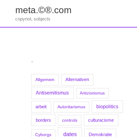
Zum
meta.©®.com
Inhalt
springen
copyriot, sobjects
.
Allgemein
Alternativen
Antisemitismus
Antizionismus
biopolitics
arbeit
Autoritarismus
borders
culturacisme
controls
dates
Demokratie
Cyborgs