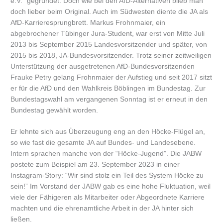
e.V.” gegründet. Doch wie bei den AfD-Alternativen blieb man
doch lieber beim Original. Auch im Südwesten diente die JA als
AfD-Karrieresprungbrett. Markus Frohnmaier, ein
abgebrochener Tübinger Jura-Student, war erst von Mitte Juli
2013 bis September 2015 Landesvorsitzender und später, von
2015 bis 2018, JA-Bundesvorsitzender. Trotz seiner zeitweiligen
Unterstützung der ausgetretenen AfD-Bundesvorsitzenden
Frauke Petry gelang Frohnmaier der Aufstieg und seit 2017 sitzt
er für die AfD und den Wahlkreis Böblingen im Bundestag. Zur
Bundestagswahl am vergangenen Sonntag ist er erneut in den
Bundestag gewählt worden.
Er lehnte sich aus Überzeugung eng an den Höcke-Flügel an,
so wie fast die gesamte JA auf Bundes- und Landesebene.
Intern sprachen manche von der “Höcke-Jugend”. Die JABW
postete zum Beispiel am 23. September 2023 in einer
Instagram-Story: “Wir sind stolz ein Teil des System Höcke zu
sein!” Im Vorstand der JABW gab es eine hohe Fluktuation, weil
viele der Fähigeren als Mitarbeiter oder Abgeordnete Karriere
machten und die ehrenamtliche Arbeit in der JA hinter sich
ließen.