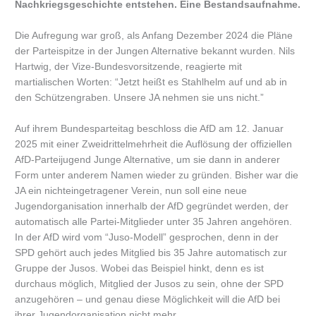
Nachkriegsgeschichte entstehen. Eine Bestandsaufnahme.
Die Aufregung war groß, als Anfang Dezember 2024 die Pläne
der Parteispitze in der Jungen Alternative bekannt wurden. Nils
Hartwig, der Vize-Bundesvorsitzende, reagierte mit
martialischen Worten: “Jetzt heißt es Stahlhelm auf und ab in
den Schützengraben. Unsere JA nehmen sie uns nicht.”
Auf ihrem Bundesparteitag beschloss die AfD am 12. Januar
2025 mit einer Zweidrittelmehrheit die Auflösung der offiziellen
AfD-Parteijugend Junge Alternative, um sie dann in anderer
Form unter anderem Namen wieder zu gründen. Bisher war die
JA ein nichteingetragener Verein, nun soll eine neue
Jugendorganisation innerhalb der AfD gegründet werden, der
automatisch alle Partei-Mitglieder unter 35 Jahren angehören.
In der AfD wird vom “Juso-Modell” gesprochen, denn in der
SPD gehört auch jedes Mitglied bis 35 Jahre automatisch zur
Gruppe der Jusos. Wobei das Beispiel hinkt, denn es ist
durchaus möglich, Mitglied der Jusos zu sein, ohne der SPD
anzugehören – und genau diese Möglichkeit will die AfD bei
ihrer Jugendorganisation nicht mehr.