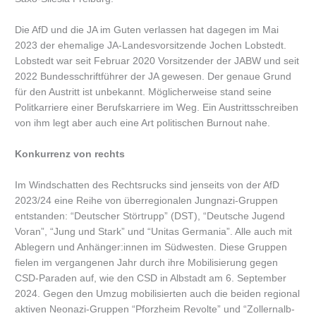
Die AfD und die JA im Guten verlassen hat dagegen im Mai
2023 der ehemalige JA-Landesvorsitzende Jochen Lobstedt.
Lobstedt war seit Februar 2020 Vorsitzender der JABW und seit
2022 Bundesschriftführer der JA gewesen. Der genaue Grund
für den Austritt ist unbekannt. Möglicherweise stand seine
Politkarriere einer Berufskarriere im Weg. Ein Austrittsschreiben
von ihm legt aber auch eine Art politischen Burnout nahe.
Konkurrenz von rechts
Im Windschatten des Rechtsrucks sind jenseits von der AfD
2023/24 eine Reihe von überregionalen Jungnazi-Gruppen
entstanden: “Deutscher Störtrupp” (DST), “Deutsche Jugend
Voran”, “Jung und Stark” und “Unitas Germania”. Alle auch mit
Ablegern und Anhänger:innen im Südwesten. Diese Gruppen
fielen im vergangenen Jahr durch ihre Mobilisierung gegen
CSD-Paraden auf, wie den CSD in Albstadt am 6. September
2024. Gegen den Umzug mobilisierten auch die beiden regional
aktiven Neonazi-Gruppen “Pforzheim Revolte” und “Zollernalb-