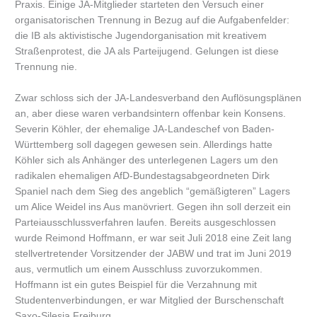
Praxis. Einige JA-Mitglieder starteten den Versuch einer
organisatorischen Trennung in Bezug auf die Aufgabenfelder:
die IB als aktivistische Jugendorganisation mit kreativem
Straßenprotest, die JA als Parteijugend. Gelungen ist diese
Trennung nie.
Zwar schloss sich der JA-Landesverband den Auflösungsplänen
an, aber diese waren verbandsintern offenbar kein Konsens.
Severin Köhler, der ehemalige JA-Landeschef von Baden-
Württemberg soll dagegen gewesen sein. Allerdings hatte
Köhler sich als Anhänger des unterlegenen Lagers um den
radikalen ehemaligen AfD-Bundestagsabgeordneten Dirk
Spaniel nach dem Sieg des angeblich “gemäßigteren” Lagers
um Alice Weidel ins Aus manövriert. Gegen ihn soll derzeit ein
Parteiausschlussverfahren laufen. Bereits ausgeschlossen
wurde Reimond Hoffmann, er war seit Juli 2018 eine Zeit lang
stellvertretender Vorsitzender der JABW und trat im Juni 2019
aus, vermutlich um einem Ausschluss zuvorzukommen.
Hoffmann ist ein gutes Beispiel für die Verzahnung mit
Studentenverbindungen, er war Mitglied der Burschenschaft
Saxo-Silesia Freiburg.