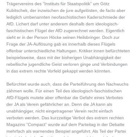
Trägervereins des “Instituts für Staatspolitik” um Götz
Kubitschek, der inzwischen de jure aufgelösten, de facto aber
lediglich umbenannten neofaschistischen Kaderschmiede der
AfD. Lichert darf unter anderem deshalb dem ideologisch-
faschistischen Flügel der AfD zugerechnet werden. Eigentlich
sieht er in der Person Höcke seinen Heilsbringer. Doch zur
Frage der JA-Auflösung gab es innerhalb dieses Flügels
offenbar unterschiedliche Haltungen. Kritiker:innen befürchteten
beispielsweise, dass mit der bisherigen Unabhängigkeit der
rebellische jugendliche Geist verloren ginge und Verbindungen
in das extrem rechte Vorfeld gekappt werden könnten.
Befürchtet wurde auch, dass die Parteiführung den Nachwuchs
zähmen wolle. Für einen Teil des ideologisch-faschistischen
AfD-Flügels mutete aber offenbar die Gefahr eines Verbotes
der JA als Verein gefährlicher an. Denn die JA kann als
unabhängiger, nicht eingetragener Verein recht einfach
verboten werden. Das kurzzeitige Verbot des extrem rechten
Magazins “Compact” wurde auf dem Parteitag in der Debatte
mehrfach als warnendes Beispiel angeführt. Als Teil der Partei