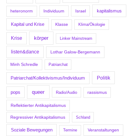
kapitalismus
Individuum
Israel
heteronorm
Kapital und Krise
Klasse
Klima/Ökologie
körper
Krise
Linker Mainstream
listen&dance
Lothar Galow-Bergemann
Minh Schredle
Patriarchat
Politik
Patriarchat/Kollektivismus/Individuum
queer
pops
Radio/Audio
rassismus
Reflektierter Antikapitalismus
Regressiver Antikapitalismus
Schland
Soziale Bewegungen
Veranstaltungen
Termine