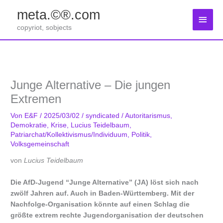
Zum
meta.©®.com
Inhalt
Haup
springen
copyriot, sobjects
Junge Alternative – Die jungen
Extremen
Von
E&F
/
2025/03/02
/
syndicated
/
Autoritarismus
,
Demokratie
,
Krise
,
Lucius Teidelbaum
,
Patriarchat/Kollektivismus/Individuum
,
Politik
,
Volksgemeinschaft
von
Lucius Teidelbaum
Die AfD-Jugend “Junge Alternative” (JA) löst sich nach
zwölf Jahren auf. Auch in Baden-Württemberg. Mit der
Nachfolge-Organisation könnte auf einen Schlag die
größte extrem rechte Jugendorganisation der deutschen