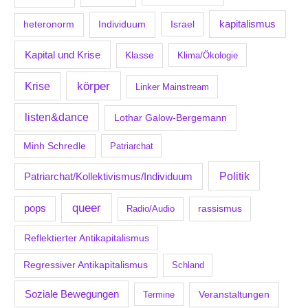
kapitalismus
Individuum
Israel
heteronorm
Kapital und Krise
Klasse
Klima/Ökologie
körper
Krise
Linker Mainstream
listen&dance
Lothar Galow-Bergemann
Minh Schredle
Patriarchat
Politik
Patriarchat/Kollektivismus/Individuum
queer
pops
Radio/Audio
rassismus
Reflektierter Antikapitalismus
Regressiver Antikapitalismus
Schland
Soziale Bewegungen
Veranstaltungen
Termine