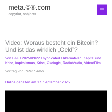
Zum
meta.©®.com
Inhalt
Haup
springen
copyriot, sobjects
Video: Woraus besteht ein Bitcoin?
Und ist das wirklich „Geld”?
Von
E&F
/
2025/09/22
/
syndicated
/
Alternativen
,
Kapital und
Krise
,
kapitalismus
,
Krise
,
Ökologie
,
Radio/Audio
,
Video/Film
Vortrag von
Peter Samol
Online gehalten am 17. September 2025