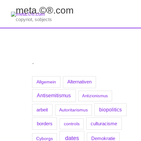
Zum
meta.©®.com
Inhalt
springen
copyriot, sobjects
.
Allgemein
Alternativen
Antisemitismus
Antizionismus
biopolitics
arbeit
Autoritarismus
borders
culturacisme
controls
dates
Demokratie
Cyborgs