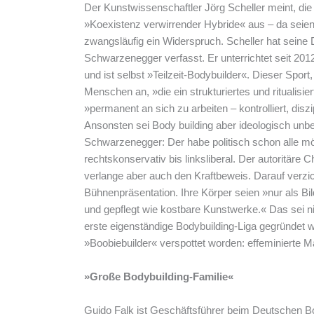
Der Kunstwissenschaftler Jörg Scheller meint, di
»Koexistenz verwirrender Hybride« aus – da seien h
zwangsläufig ein Widerspruch. Scheller hat seine 
Schwarzenegger verfasst. Er unterrichtet seit 20
und ist selbst »Teilzeit-Bodybuilder«. Dieser Sport
Menschen an, »die ein strukturiertes und ritualisie
»permanent an sich zu arbeiten – kontrolliert, diszi
Ansonsten sei Body building aber ideologisch unb
Schwarzenegger: Der habe politisch schon alle mö
rechtskonservativ bis linksliberal. Der autoritäre C
verlange aber auch den Kraftbeweis. Darauf verzic
Bühnenpräsentation. Ihre Körper seien »nur als Bild
und gepflegt wie kostbare Kunstwerke.« Das sei ni
erste eigenständige Bodybuilding-Liga gegründet w
»Boobiebuilder« verspottet worden: effeminierte Mä
»Große Bodybuilding-Familie«
Guido Falk ist Geschäftsführer beim Deutschen B