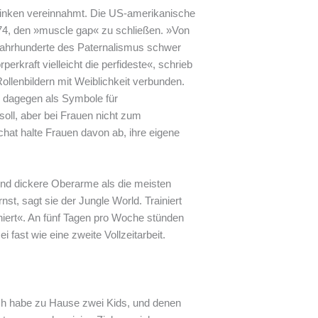
inken vereinnahmt. Die US-amerikanische
974, den »muscle gap« zu schließen. »Von
 Jahrhunderte des Paternalismus schwer
perkraft vielleicht die perfideste«, schrieb
Rollenbildern mit Weiblichkeit verbunden.
n dagegen als Symbole für
oll, aber bei Frauen nicht zum
chat halte Frauen davon ab, ihre eigene
und dickere Oberarme als die meisten
st, sagt sie der Jungle World. Trainiert
iniert«. An fünf Tagen pro Woche stünden
fast wie eine zweite Vollzeitarbeit.
Ich habe zu Hause zwei Kids, und denen