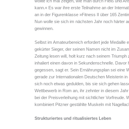
wollte ich mal zeigen, wie man durch Fleiß und An
kann.« Es war ihre erste Teilnahme an der Internat
an in der Figurenklasse »Fitness II über 165 Zenti
Nun wolle sie sich im nächsten Jahr noch härter an
gewinnen.
Selbst im Amateurbereich erfordert jede Medaille
gekürter Sieger, der seinen Namen nicht im Zusam
Zeitung lesen will, holt kurz nach seinem Triump
inhaliert einen davon in Sekundenschnelle. Davor
gegessen, sagt er. Sein Ernährungsplan sei eine W
gerade zur Internationalen Deutschen Meisterin in
sich noch etwas gedulden, bis sie sich gehen lass
Wettbewerb in Rom an, ihr zehnter in diesem Jahr 
bei der Preisverleihung mit sichtlicher Vorfreude.
kombiniert Pitzner gestählte Muskeln mit Nagellack
Strukturiertes und ritualisiertes Leben