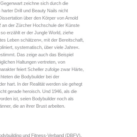
e Gegenwart zeichne sich durch die
arter Drill und Beauty Nails nicht
Dissertation über den Körper von Arnold
12 an der Zürcher Hochschule der Künste
, so erzählt er der Jungle World, ziehe
rtes Leben schätzen«, mit der Bereitschaft,
pliniert, systematisch, über viele Jahre«.
estimmt. Das zeige auch das Beispiel
glichen Haltungen vertreten, von
harakter feiert Scheller zufolge zwar Härte,
hteten die Bodybuilder bei der
er hart. In der Realität werden sie gehegt
cht gerade heroisch. Und 1946, als die
orden ist, seien Bodybuilder noch als
nner, die an ihrer Brust arbeiten.
odybuilding und Fitness-Verband (DBFV),