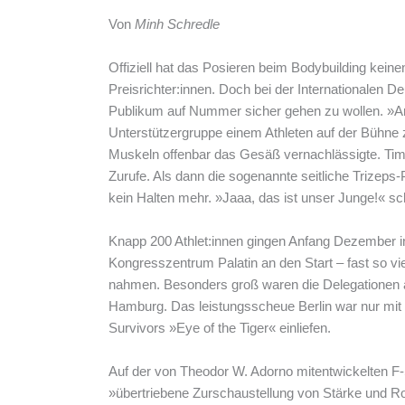
Von
Minh Schredle
Offiziell hat das Posieren beim Bodybuilding keine
Preisrichter:innen. Doch bei der Internationalen 
Publikum auf Nummer sicher gehen zu wollen. »Ars
Unterstützergruppe einem Athleten auf der Bühne z
Muskeln offenbar das Gesäß vernachlässigte. Tim 
Zurufe. Als dann die sogenannte seitliche Trizep
kein Halten mehr. »Jaaa, das ist unser Junge!« sch
Knapp 200 Athlet:innen gingen Anfang Dezember i
Kongresszentrum Palatin an den Start – fast so vi
nahmen. Besonders groß waren die Delegationen
Hamburg. Das leistungsscheue Berlin war nur mit v
Survivors »Eye of the Tiger« einliefen.
Auf der von Theodor W. Adorno mitentwickelten F-S
»übertriebene Zurschaustellung von Stärke und 