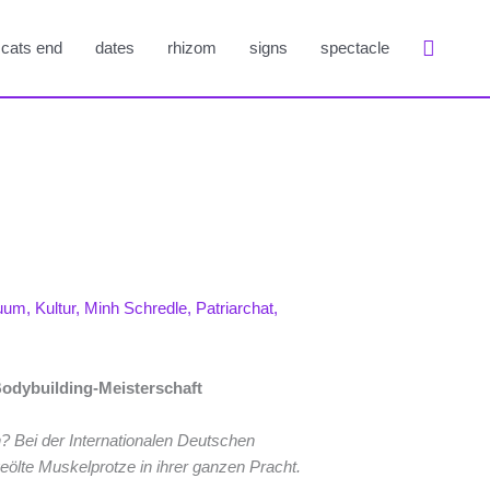
Suche
cats end
dates
rhizom
signs
spectacle
duum
,
Kultur
,
Minh Schredle
,
Patriarchat
,
Bodybuilding-Meisterschaft
n? Bei der Internationalen Deutschen
eölte Muskelprotze in ihrer ganzen Pracht.