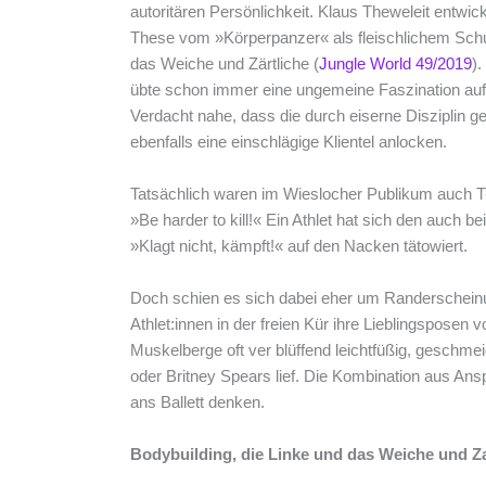
autoritären Persönlichkeit. Klaus Theweleit entwi
These vom »Körperpanzer« als fleischlichem Schu
das Weiche und Zärtliche (
Jungle World 49/2019
).
übte schon immer eine ungemeine Faszination auf 
Verdacht nahe, dass die durch eiserne Disziplin g
ebenfalls eine einschlägige Klientel anlocken.
Tatsächlich waren im Wieslocher Publikum auch T-
»Be harder to kill!« Ein Athlet hat sich den auch 
»Klagt nicht, kämpft!« auf den Nacken tätowiert.
Doch schien es sich dabei eher um Randerschein
Athlet:innen in der freien Kür ihre Lieblingsposen v
Muskelberge oft ver blüffend leichtfüßig, geschmei
oder Britney Spears lief. Die Kombination aus An
ans Ballett denken.
Bodybuilding, die Linke und das Weiche und Z