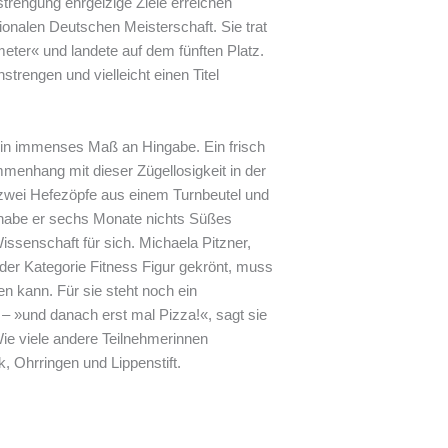
strengung ehrgeizige Ziele erreichen
ionalen Deutschen Meisterschaft. Sie trat
meter« und landete auf dem fünften Platz.
strengen und vielleicht einen Titel
 ein immenses Maß an Hingabe. Ein frisch
menhang mit dieser Zügellosigkeit in der
h zwei Hefezöpfe aus einem Turnbeutel und
 habe er sechs Monate nichts Süßes
issenschaft für sich. Michaela Pitzner,
 der Kategorie Fitness Figur gekrönt, muss
en kann. Für sie steht noch ein
– »und danach erst mal Pizza!«, sagt sie
 Wie viele andere Teilnehmerinnen
, Ohrringen und Lippenstift.