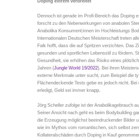
Doping extrem verbreitet
Dennoch ist gerade im Profi-Bereich das Doping ext
forscht zu den Nebenwirkungen von anabolen Stero
Anabolika Konsument:innen im Hochleistungs Body
Internationalen Deutschen Meisterschaft treten all
Falk hofft, dass die auf Spritzen verzichten. Das Zi
gesunden und sportlichen Lebensstil zu fördern. St
Gesundheit, sie erhöhen das Risiko eines plötzlic
Jahren (
Jungle World 19/2022
). Bei ihren Meister
externe Merkmale unter sucht, zum Beispiel die ty
Flächendeckende Tests gebe es jedoch nicht. Bei 
erledigt, Geld sei immer knapp.
Jörg Scheller zufolge ist der Anabolikagebrauch a
Seiner Ansicht nach geht es beim Bodybuilding ga
die Erzeugung möglichst beeindruckender Bilder u
wie im Mythos vom romantischen, sich selbst zers
Kollateralschäden durch Doping in Kauf genomme