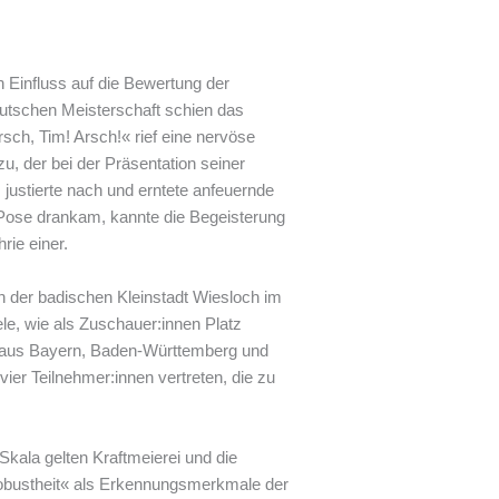
n Einfluss auf die Bewertung der
Deutschen Meisterschaft schien das
ch, Tim! Arsch!« rief eine nervöse
u, der bei der Präsentation seiner
justierte nach und erntete anfeuernde
s-Pose drankam, kannte die Begeisterung
rie einer.
n der badischen Kleinstadt Wiesloch im
ele, wie als Zuschauer:innen Platz
 aus Bayern, Baden-Württemberg und
ier Teilnehmer:innen vertreten, die zu
kala gelten Kraftmeierei und die
Robustheit« als Erkennungsmerkmale der