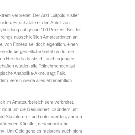
rem verbreitet. Der Arzt Luitpold Kistler
iden. Er schätzte er den Anteil von
buildung auf genau 100 Prozent. Bei der
erdings ausschließlich Amateur:innen an.
el von Fitness sei doch eigentlich, einen
eroide bergen etliche Gefahren für die
hen Herztods drastisch, auch in jungen
schaften würden alle Teilnehmenden auf
pische Anabolika-Akne, sagt Falk.
dem Verein werde alles ehrenamtlich
uch im Amateurbereich sehr verbreitet.
r nicht um die Gesundheit, »sondern um
nd Skulpturen – und dafür werden, ähnlich
törenden Künstler, gesundheitliche
n«. Um Geld gehe es meistens auch nicht