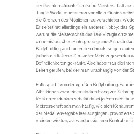
der die Internationale Deutsche Meisterschaft ausr
Jungle World, mache man vor allem für sich selbst: 
die Grenzen des Möglichen zu verschieben, wiede
Er selbst hat allerdings ein anderes Hobby: das S
warum die Meisterschaft des DBFV zugleich »inter
einen historischen Hintergrund grund. Als sich de
Bodybuilding auch unter den damals so genannten
jedoch ein Italiener Deutscher Meister geworden w
Befindlichkeiten gekränkt. Also habe man die Inte
Leben gerufen, bei der man unabhängig von der S
Falk spricht von der »großen Bodybuilding-Familie«.
Athlet:innen zwar einen starken Hang zur Selbsto
Konkurrenzdenken scheint dabei jedoch nicht beso
Meisterschaft sah man häufig, wie sich Konkurren
der Medaillenvergabe leer ausgingen, provozierte d
meisten wirkten, als würden sie ihren Kontrahent:i