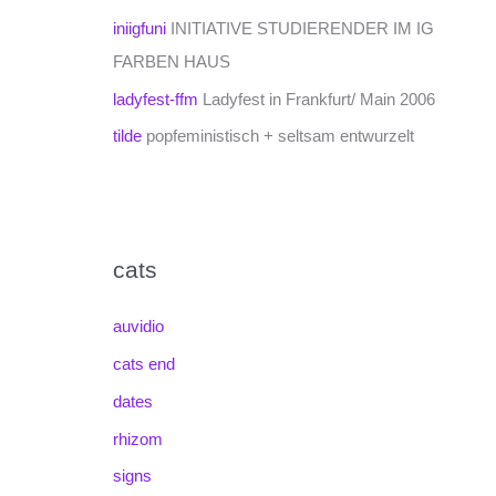
iniigfuni
INITIATIVE STUDIERENDER IM IG
FARBEN HAUS
ladyfest-ffm
Ladyfest in Frankfurt/ Main 2006
tilde
popfeministisch + seltsam entwurzelt
cats
auvidio
cats end
dates
rhizom
signs