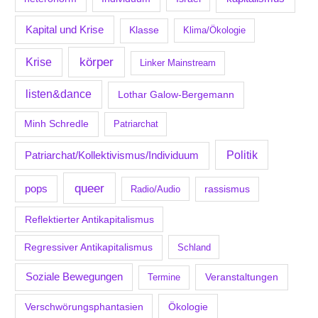
Kapital und Krise
Klasse
Klima/Ökologie
körper
Krise
Linker Mainstream
listen&dance
Lothar Galow-Bergemann
Minh Schredle
Patriarchat
Politik
Patriarchat/Kollektivismus/Individuum
queer
pops
Radio/Audio
rassismus
Reflektierter Antikapitalismus
Regressiver Antikapitalismus
Schland
Soziale Bewegungen
Veranstaltungen
Termine
Verschwörungsphantasien
Ökologie