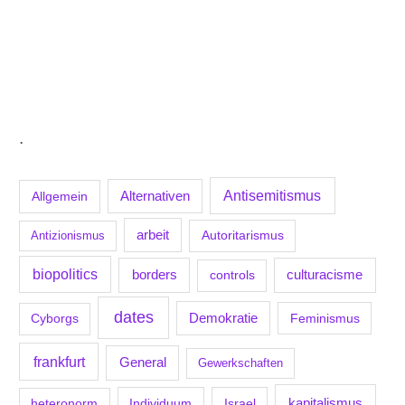
.
Antisemitismus
Allgemein
Alternativen
arbeit
Antizionismus
Autoritarismus
biopolitics
borders
culturacisme
controls
dates
Demokratie
Feminismus
Cyborgs
frankfurt
General
Gewerkschaften
kapitalismus
Individuum
Israel
heteronorm