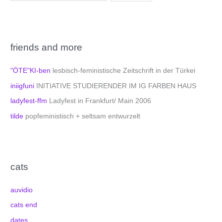
friends and more
"ÖTE"KI-ben
lesbisch-feministische Zeitschrift in der Türkei
iniigfuni
INITIATIVE STUDIERENDER IM IG FARBEN HAUS
ladyfest-ffm
Ladyfest in Frankfurt/ Main 2006
tilde
popfeministisch + seltsam entwurzelt
cats
auvidio
cats end
dates