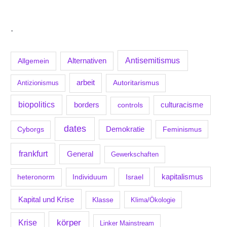
.
Antisemitismus
Allgemein
Alternativen
arbeit
Antizionismus
Autoritarismus
biopolitics
borders
culturacisme
controls
dates
Demokratie
Feminismus
Cyborgs
frankfurt
General
Gewerkschaften
kapitalismus
Individuum
Israel
heteronorm
Kapital und Krise
Klasse
Klima/Ökologie
körper
Krise
Linker Mainstream