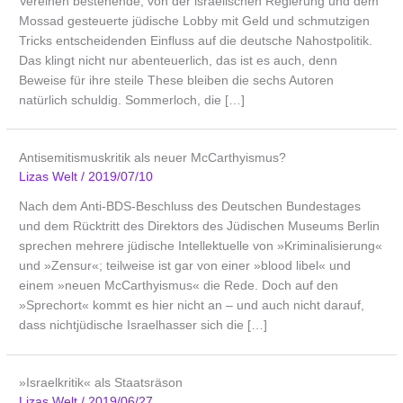
Vereinen bestehende, von der israelischen Regierung und dem
Mossad gesteuerte jüdische Lobby mit Geld und schmutzigen
Tricks entscheidenden Einfluss auf die deutsche Nahostpolitik.
Das klingt nicht nur abenteuerlich, das ist es auch, denn
Beweise für ihre steile These bleiben die sechs Autoren
natürlich schuldig. Sommerloch, die […]
Antisemitismuskritik als neuer McCarthyismus?
Lizas Welt
/
2019/07/10
Nach dem Anti-BDS-Beschluss des Deutschen Bundestages
und dem Rücktritt des Direktors des Jüdischen Museums Berlin
sprechen mehrere jüdische Intellektuelle von »Kriminalisierung«
und »Zensur«; teilweise ist gar von einer »blood libel« und
einem »neuen McCarthyismus« die Rede. Doch auf den
»Sprechort« kommt es hier nicht an – und auch nicht darauf,
dass nichtjüdische Israelhasser sich die […]
»Israelkritik« als Staatsräson
Lizas Welt
/
2019/06/27