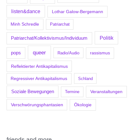
listen&dance
Lothar Galow-Bergemann
Minh Schredle
Patriarchat
Politik
Patriarchat/Kollektivismus/Individuum
queer
pops
Radio/Audio
rassismus
Reflektierter Antikapitalismus
Regressiver Antikapitalismus
Schland
Soziale Bewegungen
Veranstaltungen
Termine
Verschwörungsphantasien
Ökologie
friends and more