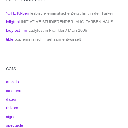
"ÖTE"KI-ben
lesbisch-feministische Zeitschrift in der Türkei
iniigfuni
INITIATIVE STUDIERENDER IM IG FARBEN HAUS
ladyfest-ffm
Ladyfest in Frankfurt/ Main 2006
tilde
popfeministisch + seltsam entwurzelt
cats
auvidio
cats end
dates
rhizom
signs
spectacle