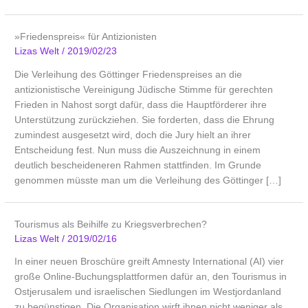
»Friedenspreis« für Antizionisten
Lizas Welt
/
2019/02/23
Die Verleihung des Göttinger Friedenspreises an die
antizionistische Vereinigung Jüdische Stimme für gerechten
Frieden in Nahost sorgt dafür, dass die Hauptförderer ihre
Unterstützung zurückziehen. Sie forderten, dass die Ehrung
zumindest ausgesetzt wird, doch die Jury hielt an ihrer
Entscheidung fest. Nun muss die Auszeichnung in einem
deutlich bescheideneren Rahmen stattfinden. Im Grunde
genommen müsste man um die Verleihung des Göttinger […]
Tourismus als Beihilfe zu Kriegsverbrechen?
Lizas Welt
/
2019/02/16
In einer neuen Broschüre greift Amnesty International (AI) vier
große Online-Buchungsplattformen dafür an, den Tourismus in
Ostjerusalem und israelischen Siedlungen im Westjordanland
zu begünstigen. Die Organisation wirft ihnen nicht weniger als