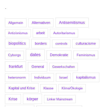
.
Antisemitismus
Allgemein
Alternativen
arbeit
Antizionismus
Autoritarismus
biopolitics
borders
culturacisme
controls
dates
Demokratie
Feminismus
Cyborgs
frankfurt
General
Gewerkschaften
kapitalismus
Individuum
Israel
heteronorm
Kapital und Krise
Klasse
Klima/Ökologie
körper
Krise
Linker Mainstream