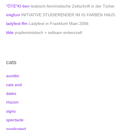
"ÖTE"KI-ben
lesbisch-feministische Zeitschrift in der Türkei
iniigfuni
INITIATIVE STUDIERENDER IM IG FARBEN HAUS
ladyfest-ffm
Ladyfest in Frankfurt/ Main 2006
tilde
popfeministisch + seltsam entwurzelt
cats
auvidio
cats end
dates
rhizom
signs
spectacle
syndicated