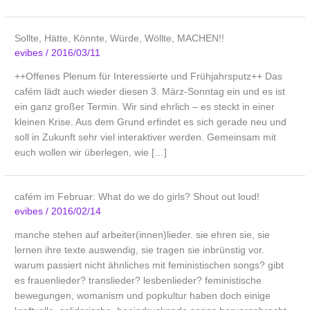
Sollte, Hätte, Könnte, Würde, Wöllte, MACHEN!!
evibes
/
2016/03/11
++Offenes Plenum für Interessierte und Frühjahrsputz++ Das
cafém lädt auch wieder diesen 3. März-Sonntag ein und es ist
ein ganz großer Termin. Wir sind ehrlich – es steckt in einer
kleinen Krise. Aus dem Grund erfindet es sich gerade neu und
soll in Zukunft sehr viel interaktiver werden. Gemeinsam mit
euch wollen wir überlegen, wie […]
cafém im Februar: What do we do girls? Shout out loud!
evibes
/
2016/02/14
manche stehen auf arbeiter(innen)lieder. sie ehren sie, sie
lernen ihre texte auswendig, sie tragen sie inbrünstig vor.
warum passiert nicht ähnliches mit feministischen songs? gibt
es frauenlieder? translieder? lesbenlieder? feministische
bewegungen, womanism und popkultur haben doch einige