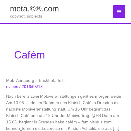
Zum
meta.©®.com
Inhalt
Haup
springen
copyriot, sobjects
Cafém
Mobi Annaberg – Buchholz Teil II
evibes
/
2016/05/13
Nach bereits zwei Mobiveranstaltungen geht es morgen weiter.
Am 13.05. findet im Rahmen des Klatsch Café in Dresden die
nächste Mobiveranstaltung statt. Um 16 Uhr beginnt das
Klatsch Café und um 18 Uhr der Mobivortrag. @FB Dann am
15.05. beginnt in Dresden beim cafém – feminismus zum
kennen_lernen die Lesereise mit Kirsten Achtelik, die aus […]