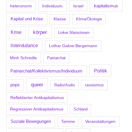
kapitalismus
Individuum
Israel
heteronorm
Kapital und Krise
Klasse
Klima/Ökologie
körper
Krise
Linker Mainstream
listen&dance
Lothar Galow-Bergemann
Minh Schredle
Patriarchat
Politik
Patriarchat/Kollektivismus/Individuum
queer
pops
Radio/Audio
rassismus
Reflektierter Antikapitalismus
Regressiver Antikapitalismus
Schland
Soziale Bewegungen
Veranstaltungen
Termine