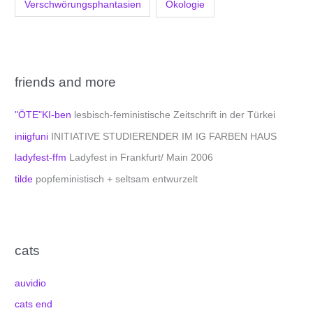
Verschwörungsphantasien
Ökologie
friends and more
"ÖTE"KI-ben
lesbisch-feministische Zeitschrift in der Türkei
iniigfuni
INITIATIVE STUDIERENDER IM IG FARBEN HAUS
ladyfest-ffm
Ladyfest in Frankfurt/ Main 2006
tilde
popfeministisch + seltsam entwurzelt
cats
auvidio
cats end