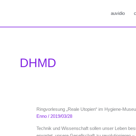
auvidio
c
DHMD
Ringvorlesung „Reale Utopien“ im Hygiene-Mus
Enno
/
2019/03/28
Technik und Wissenschaft sollen unser Leben bes
erwartet, unsere Gesellschaft zu revolutionieren – 