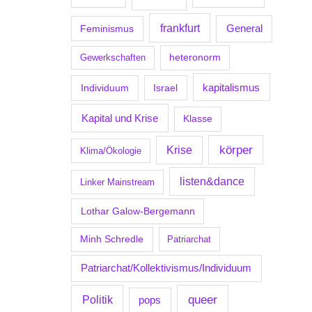
frankfurt
Feminismus
General
Gewerkschaften
heteronorm
kapitalismus
Individuum
Israel
Kapital und Krise
Klasse
körper
Krise
Klima/Ökologie
listen&dance
Linker Mainstream
Lothar Galow-Bergemann
Minh Schredle
Patriarchat
Patriarchat/Kollektivismus/Individuum
Politik
queer
pops