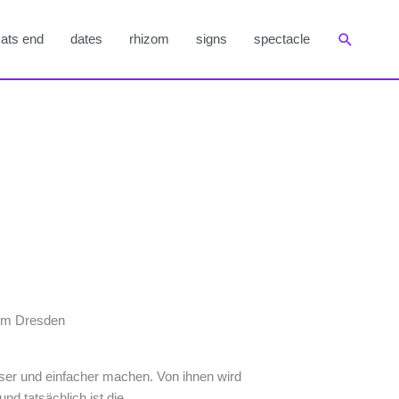
Suchen
ats end
dates
rhizom
signs
spectacle
eum Dresden
ser und einfacher machen. Von ihnen wird
und tatsächlich ist die