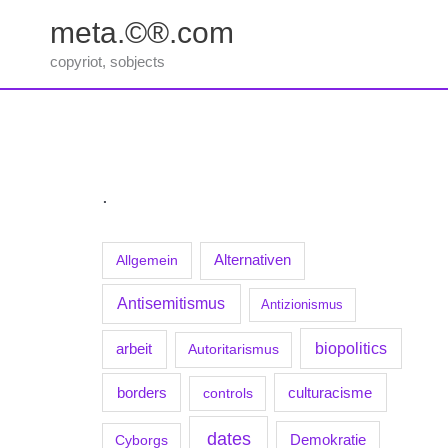
Zum
meta.©®.com
Inhalt
springen
copyriot, sobjects
.
Allgemein
Alternativen
Antisemitismus
Antizionismus
biopolitics
arbeit
Autoritarismus
borders
culturacisme
controls
dates
Demokratie
Cyborgs