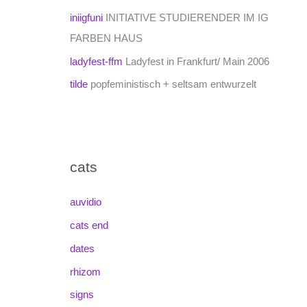
iniigfuni
INITIATIVE STUDIERENDER IM IG
FARBEN HAUS
ladyfest-ffm
Ladyfest in Frankfurt/ Main 2006
tilde
popfeministisch + seltsam entwurzelt
cats
auvidio
cats end
dates
rhizom
signs