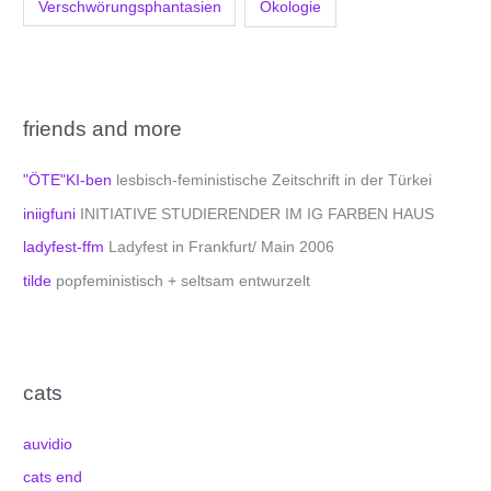
Verschwörungsphantasien
Ökologie
friends and more
"ÖTE"KI-ben
lesbisch-feministische Zeitschrift in der Türkei
iniigfuni
INITIATIVE STUDIERENDER IM IG FARBEN HAUS
ladyfest-ffm
Ladyfest in Frankfurt/ Main 2006
tilde
popfeministisch + seltsam entwurzelt
cats
auvidio
cats end