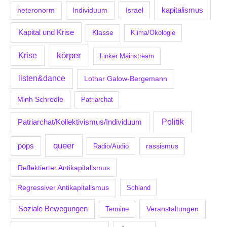
kapitalismus
Individuum
Israel
heteronorm
Kapital und Krise
Klasse
Klima/Ökologie
körper
Krise
Linker Mainstream
listen&dance
Lothar Galow-Bergemann
Minh Schredle
Patriarchat
Politik
Patriarchat/Kollektivismus/Individuum
queer
pops
Radio/Audio
rassismus
Reflektierter Antikapitalismus
Regressiver Antikapitalismus
Schland
Soziale Bewegungen
Veranstaltungen
Termine