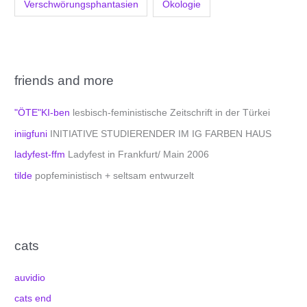
Verschwörungsphantasien
Ökologie
friends and more
"ÖTE"KI-ben
lesbisch-feministische Zeitschrift in der Türkei
iniigfuni
INITIATIVE STUDIERENDER IM IG FARBEN HAUS
ladyfest-ffm
Ladyfest in Frankfurt/ Main 2006
tilde
popfeministisch + seltsam entwurzelt
cats
auvidio
cats end