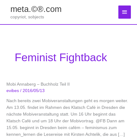
Zum
meta.©®.com
Inhalt
Haup
springen
copyriot, sobjects
Feminist Fightback
Mobi Annaberg – Buchholz Teil II
evibes
/
2016/05/13
Nach bereits zwei Mobiveranstaltungen geht es morgen weiter.
Am 13.05. findet im Rahmen des Klatsch Café in Dresden die
nächste Mobiveranstaltung statt. Um 16 Uhr beginnt das
Klatsch Café und um 18 Uhr der Mobivortrag. @FB Dann am
15.05. beginnt in Dresden beim cafém – feminismus zum
kennen_lernen die Lesereise mit Kirsten Achtelik, die aus […]