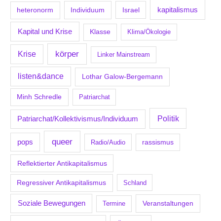
kapitalismus
Individuum
Israel
heteronorm
Kapital und Krise
Klasse
Klima/Ökologie
körper
Krise
Linker Mainstream
listen&dance
Lothar Galow-Bergemann
Minh Schredle
Patriarchat
Politik
Patriarchat/Kollektivismus/Individuum
queer
pops
Radio/Audio
rassismus
Reflektierter Antikapitalismus
Regressiver Antikapitalismus
Schland
Soziale Bewegungen
Veranstaltungen
Termine