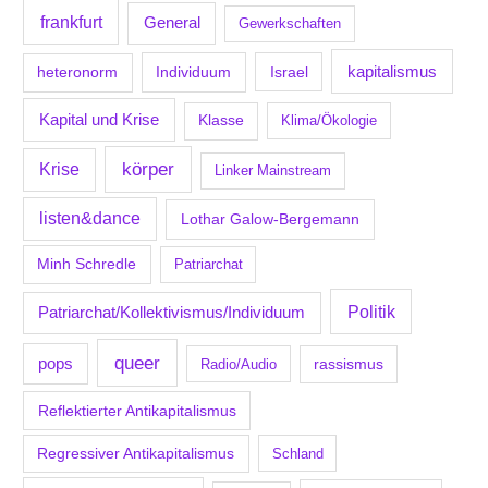
frankfurt
General
Gewerkschaften
kapitalismus
Individuum
Israel
heteronorm
Kapital und Krise
Klasse
Klima/Ökologie
körper
Krise
Linker Mainstream
listen&dance
Lothar Galow-Bergemann
Minh Schredle
Patriarchat
Politik
Patriarchat/Kollektivismus/Individuum
queer
pops
Radio/Audio
rassismus
Reflektierter Antikapitalismus
Regressiver Antikapitalismus
Schland