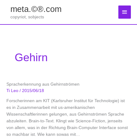
Zum
meta.©®.com
Inhalt
Haup
springen
copyriot, sobjects
Gehirn
Spracherkennung aus Gehirnströmen
Ti Leo
/
2015/06/18
Forscherinnen am KIT (Karlsruher Institut für Technologie) ist
es in Zusammenarbeit mit us-amerikanischen
Wissenschaftlerinnen gelungen, aus Gehirnströmen Sprache
abzuleiten. Brain-to-Text. Klingt wie Science-Fiction, jenseits
von allem, was in der Richtung Brain-Computer Interface sonst
so machbar ist. Wie kann sowas mit
…