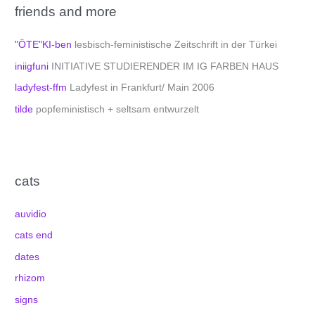
friends and more
"ÖTE"KI-ben
lesbisch-feministische Zeitschrift in der Türkei
iniigfuni
INITIATIVE STUDIERENDER IM IG FARBEN HAUS
ladyfest-ffm
Ladyfest in Frankfurt/ Main 2006
tilde
popfeministisch + seltsam entwurzelt
cats
auvidio
cats end
dates
rhizom
signs