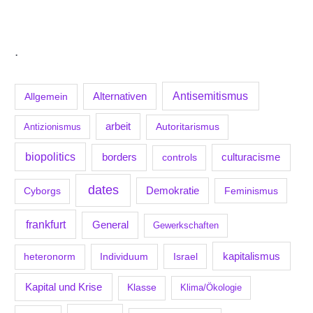
.
Antisemitismus
Allgemein
Alternativen
arbeit
Antizionismus
Autoritarismus
biopolitics
borders
culturacisme
controls
dates
Demokratie
Feminismus
Cyborgs
frankfurt
General
Gewerkschaften
kapitalismus
Individuum
Israel
heteronorm
Kapital und Krise
Klasse
Klima/Ökologie