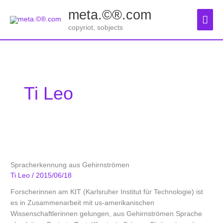
Zum
meta.©®.com
Inhalt
Hau
springen
copyriot, sobjects
Ti Leo
Spracherkennung aus Gehirnströmen
Ti Leo
/
2015/06/18
Forscherinnen am KIT (Karlsruher Institut für Technologie) ist
es in Zusammenarbeit mit us-amerikanischen
Wissenschaftlerinnen gelungen, aus Gehirnströmen Sprache