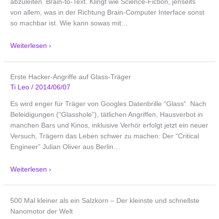
abzuleiten. Brain-to-Text. Klingt wie Science-Fiction, jenseits
von allem, was in der Richtung Brain-Computer Interface sonst
so machbar ist. Wie kann sowas mit
…
Weiterlesen ›
Erste Hacker-Angriffe auf Glass-Träger
Ti Leo
/
2014/06/07
Es wird enger für Träger von Googles Datenbrille “Glass”. Nach
Beleidigungen (“Glasshole”), tätlichen Angriffen, Hausverbot in
manchen Bars und Kinos, inklusive Verhör erfolgt jetzt ein neuer
Versuch, Trägern das Leben schwer zu machen: Der “Critical
Engineer” Julian Oliver aus Berlin
…
Weiterlesen ›
500 Mal kleiner als ein Salzkorn – Der kleinste und schnellste
Nanomotor der Welt