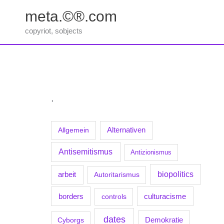
Zum
meta.©®.com
Inhalt
springen
copyriot, sobjects
.
Allgemein
Alternativen
Antisemitismus
Antizionismus
biopolitics
arbeit
Autoritarismus
borders
culturacisme
controls
dates
Demokratie
Cyborgs