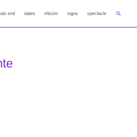
Suchen
ats end
dates
rhizom
signs
spectacle
te