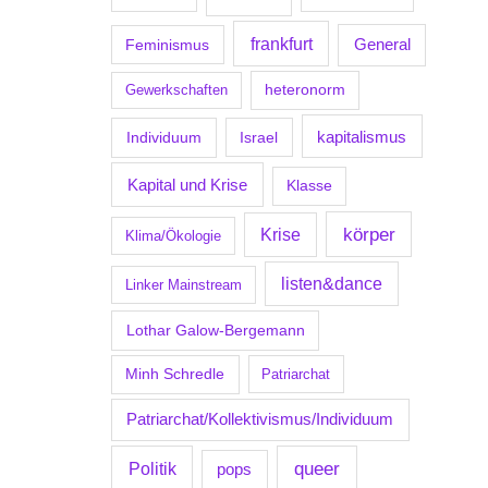
frankfurt
Feminismus
General
Gewerkschaften
heteronorm
kapitalismus
Individuum
Israel
Kapital und Krise
Klasse
körper
Krise
Klima/Ökologie
listen&dance
Linker Mainstream
Lothar Galow-Bergemann
Minh Schredle
Patriarchat
Patriarchat/Kollektivismus/Individuum
Politik
queer
pops