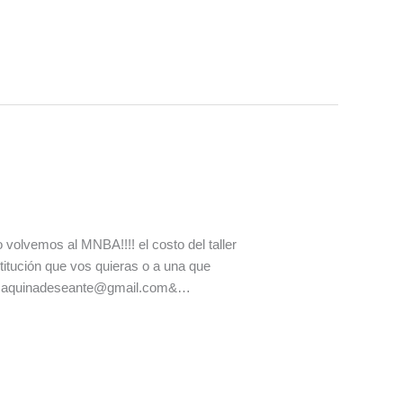
emos al MNBA!!!! el costo del taller
stitución que vos quieras o a una que
upomaquinadeseante@gmail.com&…