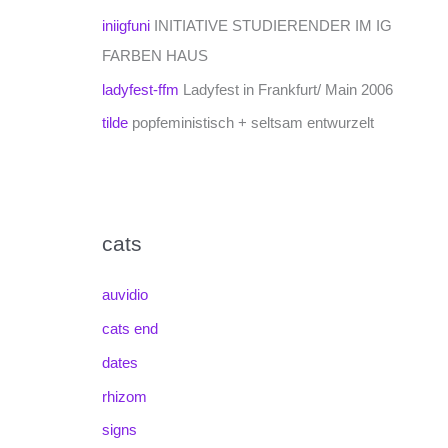
iniigfuni
INITIATIVE STUDIERENDER IM IG
FARBEN HAUS
ladyfest-ffm
Ladyfest in Frankfurt/ Main 2006
tilde
popfeministisch + seltsam entwurzelt
cats
auvidio
cats end
dates
rhizom
signs