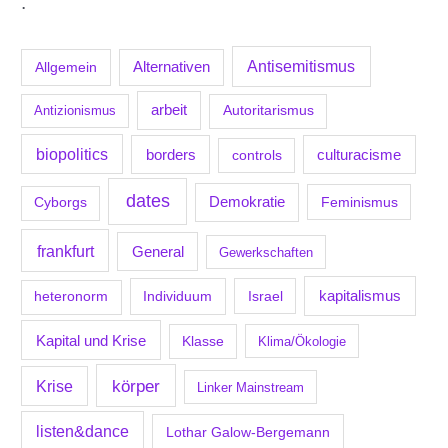
.
Antisemitismus
Allgemein
Alternativen
arbeit
Antizionismus
Autoritarismus
biopolitics
borders
culturacisme
controls
dates
Demokratie
Feminismus
Cyborgs
frankfurt
General
Gewerkschaften
kapitalismus
Individuum
Israel
heteronorm
Kapital und Krise
Klasse
Klima/Ökologie
körper
Krise
Linker Mainstream
listen&dance
Lothar Galow-Bergemann