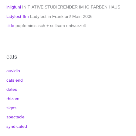
iniigfuni
INITIATIVE STUDIERENDER IM IG FARBEN HAUS
ladyfest-ffm
Ladyfest in Frankfurt/ Main 2006
tilde
popfeministisch + seltsam entwurzelt
cats
auvidio
cats end
dates
rhizom
signs
spectacle
syndicated