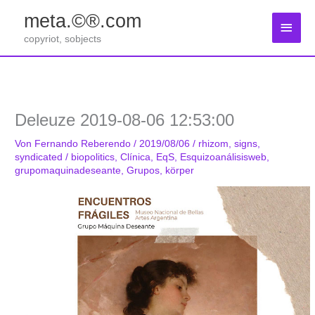
Zum
meta.©®.com
Inhalt
Haup
springen
copyriot, sobjects
Deleuze 2019-08-06 12:53:00
Von
Fernando Reberendo
/
2019/08/06
/
rhizom
,
signs
,
syndicated
/
biopolitics
,
Clínica
,
EqS
,
Esquizoanálisisweb
,
grupomaquinadeseante
,
Grupos
,
körper