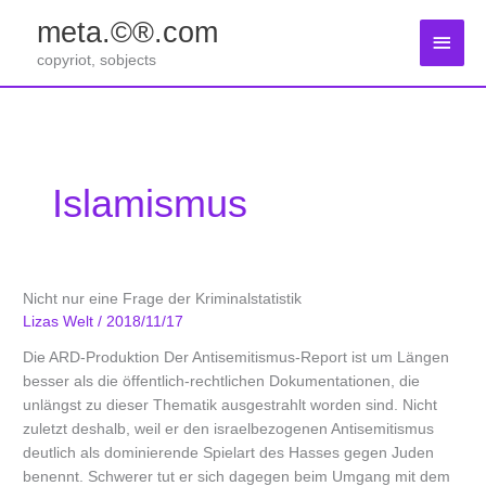
Zum
meta.©®.com
Inhalt
Haup
springen
copyriot, sobjects
Islamismus
Nicht nur eine Frage der Kriminalstatistik
Lizas Welt
/
2018/11/17
Die ARD-Produktion Der Antisemitismus-Report ist um Längen
besser als die öffentlich-rechtlichen Dokumentationen, die
unlängst zu dieser Thematik ausgestrahlt worden sind. Nicht
zuletzt deshalb, weil er den israelbezogenen Antisemitismus
deutlich als dominierende Spielart des Hasses gegen Juden
benennt. Schwerer tut er sich dagegen beim Umgang mit dem