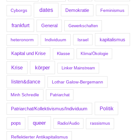
dates
Demokratie
Feminismus
Cyborgs
frankfurt
General
Gewerkschaften
kapitalismus
Individuum
Israel
heteronorm
Kapital und Krise
Klasse
Klima/Ökologie
körper
Krise
Linker Mainstream
listen&dance
Lothar Galow-Bergemann
Minh Schredle
Patriarchat
Politik
Patriarchat/Kollektivismus/Individuum
queer
pops
Radio/Audio
rassismus
Reflektierter Antikapitalismus