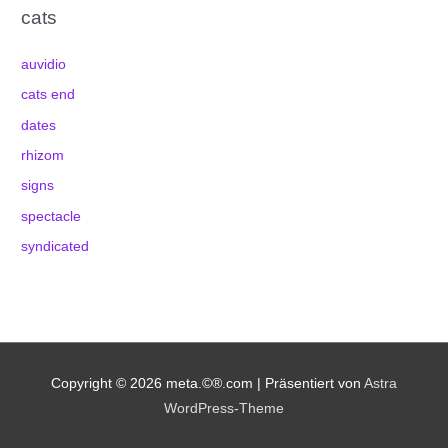
cats
auvidio
cats end
dates
rhizom
signs
spectacle
syndicated
Copyright © 2026
meta.©®.com
| Präsentiert von
Astra
WordPress-Theme