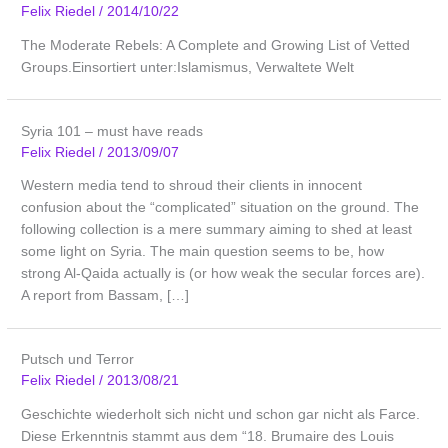
Felix Riedel
/
2014/10/22
The Moderate Rebels: A Complete and Growing List of Vetted
Groups.Einsortiert unter:Islamismus, Verwaltete Welt
Syria 101 – must have reads
Felix Riedel
/
2013/09/07
Western media tend to shroud their clients in innocent
confusion about the “complicated” situation on the ground. The
following collection is a mere summary aiming to shed at least
some light on Syria. The main question seems to be, how
strong Al-Qaida actually is (or how weak the secular forces are).
A report from Bassam, […]
Putsch und Terror
Felix Riedel
/
2013/08/21
Geschichte wiederholt sich nicht und schon gar nicht als Farce.
Diese Erkenntnis stammt aus dem “18. Brumaire des Louis