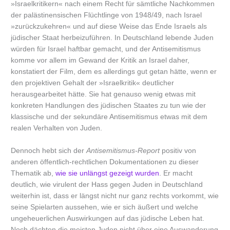
»Israelkritikern« nach einem Recht für sämtliche Nachkommen
der palästinensischen Flüchtlinge von 1948/49, nach Israel
»zurückzukehren« und auf diese Weise das Ende Israels als
jüdischer Staat herbeizuführen. In Deutschland lebende Juden
würden für Israel haftbar gemacht, und der Antisemitismus
komme vor allem im Gewand der Kritik an Israel daher,
konstatiert der Film, dem es allerdings gut getan hätte, wenn er
den projektiven Gehalt der »Israelkritik« deutlicher
herausgearbeitet hätte. Sie hat genauso wenig etwas mit
konkreten Handlungen des jüdischen Staates zu tun wie der
klassische und der sekundäre Antisemitismus etwas mit dem
realen Verhalten von Juden.
Dennoch hebt sich der
Antisemitismus-Report
positiv von
anderen öffentlich-rechtlichen Dokumentationen zu dieser
Thematik ab,
wie sie unlängst gezeigt wurden
. Er macht
deutlich, wie virulent der Hass gegen Juden in Deutschland
weiterhin ist, dass er längst nicht nur ganz rechts vorkommt, wie
seine Spielarten aussehen, wie er sich äußert und welche
ungeheuerlichen Auswirkungen auf das jüdische Leben hat.
Noch dächten die meisten Juden nicht über eine Auswanderung