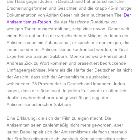
Der Hass gegen Juden in Deutschland hat unterschiedliche
Erscheinungsformen und Gesichter, und die knapp 45-minütige
Dokumentation von Adrian Oeser mit dem nüchternen Titel
Der
Antisemitismus-Report
, die der
Hessische Rundfunk
vor
wenigen Tagen ausgestrahlt hat, zeigt viele davon. Oeser wirft
einen Blick auf und in die verschiedenen Milieus, in denen der
Antisemitismus ein Zuhause hat, er spricht mit denjenigen, die
immer wieder mit Antisemitismus konfrontiert werden; er lässt
Experten wie Samuel Salzborn, Monika Schwarz-Friesel und
Andreas Zick zu Wort kommen und präsentiert bedrückende
Umfrageergebnisse. Mehr als die Hälfte der Deutschen ist nicht
der Ansicht, dass sich der Antisemitismus ausbreitet,
wohingegen 78 Prozent der in Deutschland lebenden Juden
sagen, dass er stärker wird. In jedem Fall werde er öffentlich
deutlich wahrnehmbarer und gewalttätiger, sagt der
Antisemitismusforscher Salzborn.
Eine Erklärung, die sich der Film zu eigen macht: Die
Antisemiten seien zahlenmäßig nicht mehr geworden, aber
lauter. Dabei spielt sich der Antisemitismus vielfach unterhalb
der Strafbarkeitsgrenze ab, weshalb Kriminalstatistiken seine