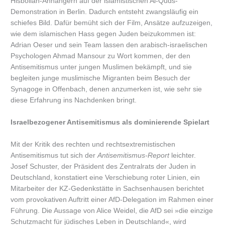
Hisbollah-Anhängern auf der islamistischen Al-Quds-
Demonstration in Berlin. Dadurch entsteht zwangsläufig ein
schiefes Bild. Dafür bemüht sich der Film, Ansätze aufzuzeigen,
wie dem islamischen Hass gegen Juden beizukommen ist:
Adrian Oeser und sein Team lassen den arabisch-israelischen
Psychologen Ahmad Mansour zu Wort kommen, der den
Antisemitismus unter jungen Muslimen bekämpft, und sie
begleiten junge muslimische Migranten beim Besuch der
Synagoge in Offenbach, denen anzumerken ist, wie sehr sie
diese Erfahrung ins Nachdenken bringt.
Israelbezogener Antisemitismus als dominierende Spielart
Mit der Kritik des rechten und rechtsextremistischen
Antisemitismus tut sich der
Antisemitismus-Report
leichter.
Josef Schuster, der Präsident des Zentralrats der Juden in
Deutschland, konstatiert eine Verschiebung roter Linien, ein
Mitarbeiter der KZ-Gedenkstätte in Sachsenhausen berichtet
vom provokativen Auftritt einer AfD-Delegation im Rahmen einer
Führung. Die Aussage von Alice Weidel, die AfD sei »die einzige
Schutzmacht für jüdisches Leben in Deutschland«, wird