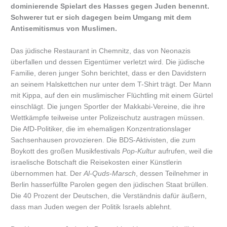
dominierende Spielart des Hasses gegen Juden benennt.
Schwerer tut er sich dagegen beim Umgang mit dem
Antisemitismus von Muslimen.
Das jüdische Restaurant in Chemnitz, das von Neonazis
überfallen und dessen Eigentümer verletzt wird. Die jüdische
Familie, deren junger Sohn berichtet, dass er den Davidstern
an seinem Halskettchen nur unter dem T-Shirt trägt. Der Mann
mit Kippa, auf den ein muslimischer Flüchtling mit einem Gürtel
einschlägt. Die jungen Sportler der Makkabi-Vereine, die ihre
Wettkämpfe teilweise unter Polizeischutz austragen müssen.
Die AfD-Politiker, die im ehemaligen Konzentrationslager
Sachsenhausen provozieren. Die BDS-Aktivisten, die zum
Boykott des großen Musikfestivals
Pop-Kultur
aufrufen, weil die
israelische Botschaft die Reisekosten einer Künstlerin
übernommen hat. Der
Al-Quds-Marsch
, dessen Teilnehmer in
Berlin hasserfüllte Parolen gegen den jüdischen Staat brüllen.
Die 40 Prozent der Deutschen, die Verständnis dafür äußern,
dass man Juden wegen der Politik Israels ablehnt.