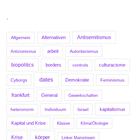
.
Antisemitismus
Allgemein
Alternativen
arbeit
Antizionismus
Autoritarismus
biopolitics
borders
culturacisme
controls
dates
Demokratie
Feminismus
Cyborgs
frankfurt
General
Gewerkschaften
kapitalismus
Individuum
Israel
heteronorm
Kapital und Krise
Klasse
Klima/Ökologie
körper
Krise
Linker Mainstream