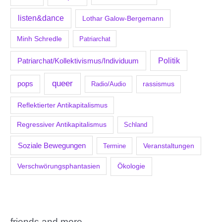
listen&dance
Lothar Galow-Bergemann
Minh Schredle
Patriarchat
Politik
Patriarchat/Kollektivismus/Individuum
queer
pops
Radio/Audio
rassismus
Reflektierter Antikapitalismus
Regressiver Antikapitalismus
Schland
Soziale Bewegungen
Veranstaltungen
Termine
Verschwörungsphantasien
Ökologie
friends and more