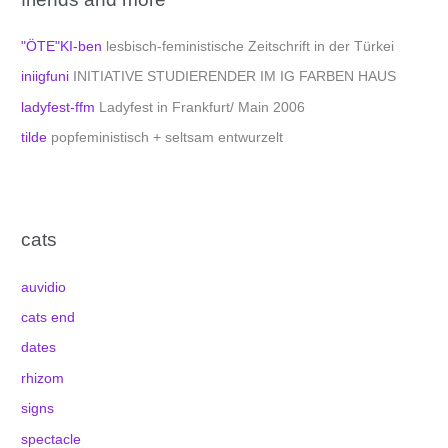
"ÖTE"KI-ben
lesbisch-feministische Zeitschrift in der Türkei
iniigfuni
INITIATIVE STUDIERENDER IM IG FARBEN HAUS
ladyfest-ffm
Ladyfest in Frankfurt/ Main 2006
tilde
popfeministisch + seltsam entwurzelt
cats
auvidio
cats end
dates
rhizom
signs
spectacle