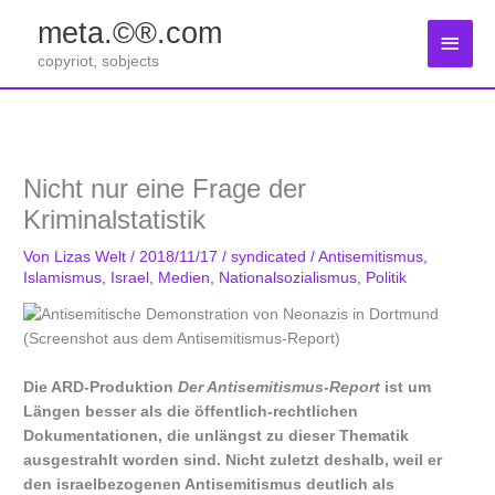
Zum
meta.©®.com
Inhalt
Haup
springen
copyriot, sobjects
Nicht nur eine Frage der
Kriminalstatistik
Von
Lizas Welt
/
2018/11/17
/
syndicated
/
Antisemitismus
,
Islamismus
,
Israel
,
Medien
,
Nationalsozialismus
,
Politik
Die ARD-Produktion
Der Antisemitismus-Report
ist um
Längen besser als die öffentlich-rechtlichen
Dokumentationen, die unlängst zu dieser Thematik
ausgestrahlt worden sind. Nicht zuletzt deshalb, weil er
den israelbezogenen Antisemitismus deutlich als