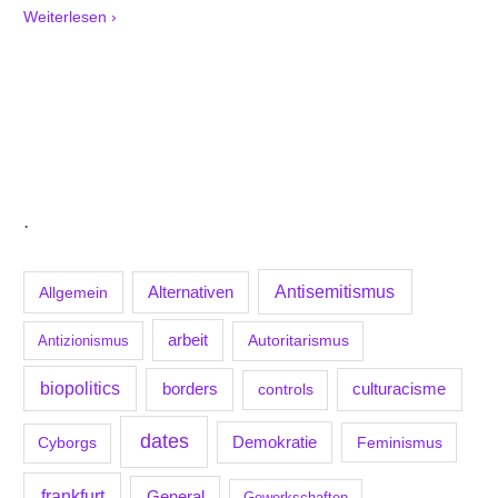
Weiterlesen ›
.
Antisemitismus
Allgemein
Alternativen
arbeit
Antizionismus
Autoritarismus
biopolitics
borders
culturacisme
controls
dates
Demokratie
Feminismus
Cyborgs
frankfurt
General
Gewerkschaften