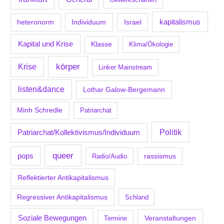
kapitalismus
Individuum
Israel
heteronorm
Kapital und Krise
Klasse
Klima/Ökologie
körper
Krise
Linker Mainstream
listen&dance
Lothar Galow-Bergemann
Minh Schredle
Patriarchat
Politik
Patriarchat/Kollektivismus/Individuum
queer
pops
Radio/Audio
rassismus
Reflektierter Antikapitalismus
Regressiver Antikapitalismus
Schland
Soziale Bewegungen
Veranstaltungen
Termine